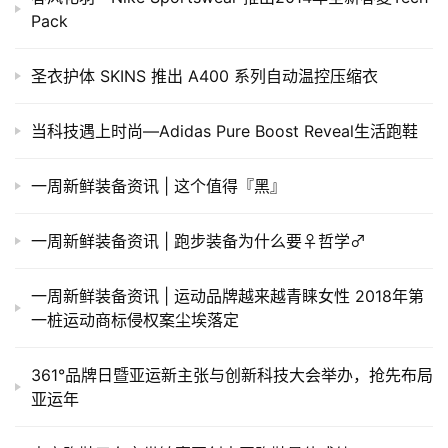
备
Pack
训
圣衣护体 SKINS 推出 A400 系列自动温控压缩衣
练
当科技遇上时尚—Adidas Pure Boost Reveal生活跑鞋
视
频
一周新鲜装备资讯 | 这个值得『黑』
用
一周新鲜装备资讯 | 跑步装备为什么要♀哲学♂
户
精
选
一周新鲜装备资讯 | 运动品牌越来越青睐女性 2018年第
一桩运动商标侵权案尘埃落定
运
动
361°品牌日暨亚运新主张与创新科技大会举办，抢先布局
集
亚运年