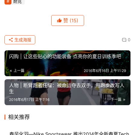
耐克
赞
(15)
生成海报
0
闪购 | 让这些贴心的功能装备 点亮你的夏日训练季吧
上一篇
2016年6月16日 上午11:29
比
人物 | 断臂跑者任耀：被命运夺去双手，用跑步改写人
赛
生
2016年6月17日 上午7:16
下一篇
观
察
相关推荐
装
春风化羽—Nike Sportswear 推出2014年全新春夏Tech