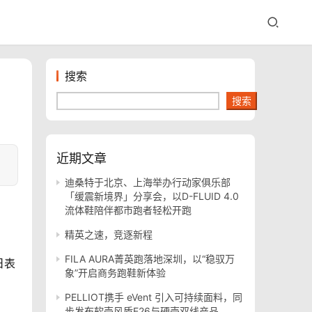
搜索
搜索
近期文章
迪桑特于北京、上海举办行动家俱乐部
「缓震新境界」分享会，以D-FLUID 4.0
流体鞋陪伴都市跑者轻松开跑
精英之速，竞逐新程
FILA AURA菁英跑落地深圳，以“稳驭万
日表
象”开启商务跑鞋新体验
PELLIOT携手 eVent 引入可持续面料，同
步发布软壳风盾E26与硬壳双线产品