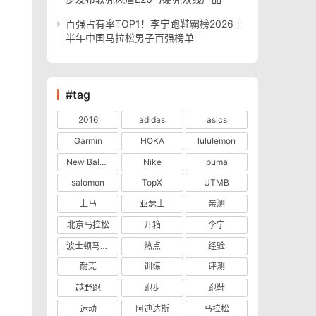
百强占有率TOP1！李宁跑鞋霸榜2026上
半年中国马拉松男子百强榜单
#tag
2016
adidas
asics
Garmin
HOKA
lululemon
New Balance
Nike
puma
salomon
TopX
UTMB
上马
亚瑟士
亲测
北京马拉松
开箱
李宁
波士顿马拉松
热点
经验
耐克
训练
评测
越野跑
跑步
跑鞋
运动
阿迪达斯
马拉松