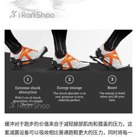
比
赛
观
察
装
备
训
练
视
缓冲对于跑步的价值来自于减轻腿部肌肉和膝盖的压力，这
频
套减震设备可以吸收相比普通跑鞋更大的压力，同时将每一