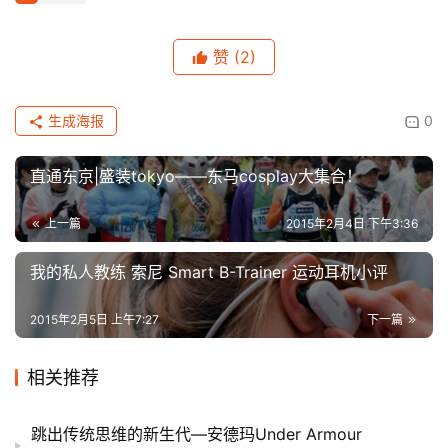
赞
(2)
生成海报
0
直通东京|盛装tokyo——东马cosplay大集合！
上一篇
2015年2月4日 下午3:36
我的私人教练 索尼 Smart B-Trainer 运动耳机小评
2015年2月5日 上午7:27
下一篇
相关推荐
跳出传统思维的新生代—安德玛Under Armour