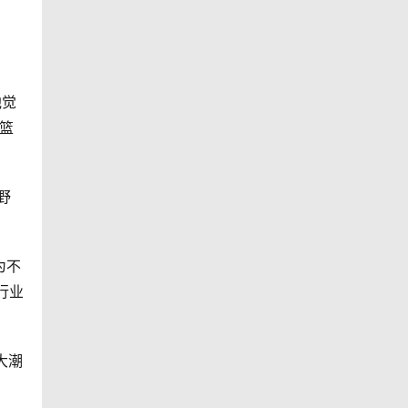
他觉
篮
野
为不
行业
大潮