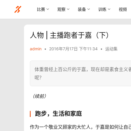
比赛
观察
装备
训练
视频
人物 | 主播跑者于嘉（下）
admin
•
2016年7月17日 下午11:34
•
运动集
体重曾经上百公斤的于嘉，现在却是素食主义
呢？
（续前）
跑步，生活和家庭
作为一个敬业又顾家的大忙人，于嘉是如何让自