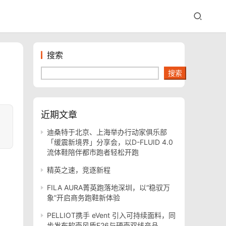
搜索
搜索
近期文章
迪桑特于北京、上海举办行动家俱乐部
「缓震新境界」分享会，以D-FLUID 4.0
流体鞋陪伴都市跑者轻松开跑
精英之速，竞逐新程
FILA AURA菁英跑落地深圳，以“稳驭万
象”开启商务跑鞋新体验
PELLIOT携手 eVent 引入可持续面料，同
步发布软壳风盾E26与硬壳双线产品