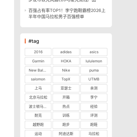
百强占有率TOP1！李宁跑鞋霸榜2026上
半年中国马拉松男子百强榜单
#tag
2016
adidas
asics
Garmin
HOKA
lululemon
New Balance
Nike
puma
salomon
TopX
UTMB
上马
亚瑟士
亲测
北京马拉松
开箱
李宁
波士顿马拉松
热点
经验
耐克
训练
评测
越野跑
跑步
跑鞋
运动
阿迪达斯
马拉松