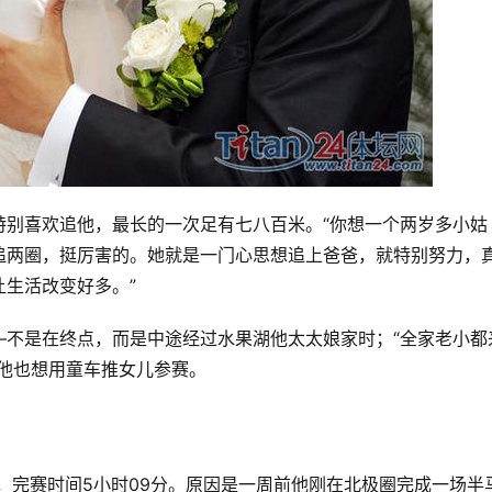
特别喜欢追他，最长的一次足有七八百米。“你想一个两岁多小姑
追两圈，挺厉害的。她就是一门心思想追上爸爸，就特别努力，
生活改变好多。”
—不是在终点，而是中途经过水果湖他太太娘家时；“全家老小都
他也想用童车推女儿参赛。
事，完赛时间5小时09分。原因是一周前他刚在北极圈完成一场半