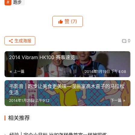
跑步
赞
(7)
生成海报
0
2014 Vibram HK100 赛事速览
上一篇
2014年1月19日 下午4:08
书影音 | 跑步让美食更美味—漫画家高木直子的马拉松
生活
2014年1月21日 上午9:12
下一篇
相关推荐