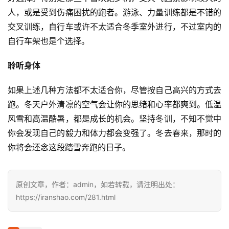
人，或是受到伤痛困扰的跑者。游泳、力量训练都是不错的
训
交叉训练，自行车或许不太适合冬季室外进行，不过室内的
练
自行车架也是个选择。
视
聆听身体
频
如果上述几种方法都不太适合你，尽管按自己高兴的方式去
用
跑。冬天户外清凛的空气会让你的思绪和心率都爽到。低温
户
风雪和高温酷暑，都是成长的机会。坚持冬训，不知不觉中
精
你会发现自己的毅力和体力都会变强了。冬去春来，那时的
选
你将会还念这段踏雪奔跑的日子。
运
动
原创文章，作者：admin，如若转载，请注明出处：
集
https://iranshao.com/281.html