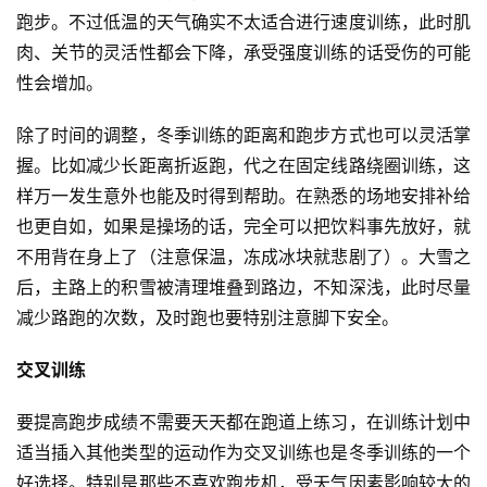
跑步。不过低温的天气确实不太适合进行速度训练，此时肌
肉、关节的灵活性都会下降，承受强度训练的话受伤的可能
性会增加。
除了时间的调整，冬季训练的距离和跑步方式也可以灵活掌
握。比如减少长距离折返跑，代之在固定线路绕圈训练，这
样万一发生意外也能及时得到帮助。在熟悉的场地安排补给
也更自如，如果是操场的话，完全可以把饮料事先放好，就
不用背在身上了（注意保温，冻成冰块就悲剧了）。大雪之
比
后，主路上的积雪被清理堆叠到路边，不知深浅，此时尽量
赛
减少路跑的次数，及时跑也要特别注意脚下安全。
观
交叉训练
察
要提高跑步成绩不需要天天都在跑道上练习，在训练计划中
装
适当插入其他类型的运动作为交叉训练也是冬季训练的一个
备
好选择。特别是那些不喜欢跑步机，受天气因素影响较大的