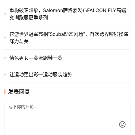
重构破速想象，Salomon萨洛蒙发布FALCON FLY高端
竞训跑服夏季系列
花游世界冠军亮相“Scuba动态剧场”，首次跨界啦啦操演
绎力与美
情色男女—潮流跑鞋一览
让运动更出彩—运动服装趋势
发表回复