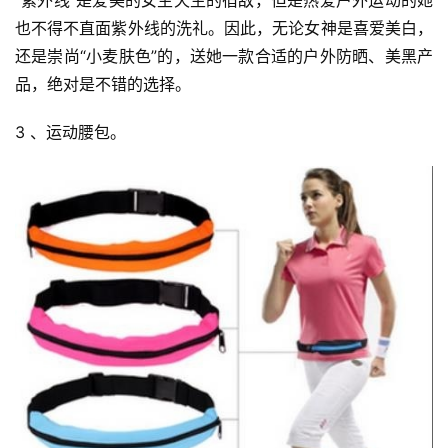
“紫外线”是爱美的女生天生的宿敌，但是热爱户外运动的她
也不得不直面紫外线的洗礼。因此，无论女神是喜爱美白，
装
还是崇尚“小麦肤色”的，送她一款合适的户外防晒、美黑产
备
品，绝对是不错的选择。
训
3 、运动腰包。
练
视
频
用
户
精
选
运
动