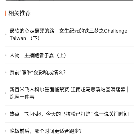
相关推荐
最软的心走最硬的路—女生纪元的铁三梦之Challenge
Taiwan （下）
人物 | 主播跑者于嘉（上）
赛前“嘿咻”会影响成绩么？
新百米飞人科尔曼面临禁赛 江南超马慈溪站圆满落幕 |
跑圈十件事
热点 | “对不起，今天的马拉松已打烊” 说一说关门时间
晚饭前后，哪个时间更适合跑步？