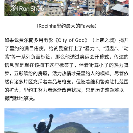
（Rocinha里约最大的Favela）
如果说费尔南多用电影《City of God》（上帝之城）揭开
了里约的满目疮痍，给贫民窟打上了“暴力 ”、“混乱”、“动
荡”等一系列负面标签，那么他透过奥运会开幕式，传达的
信息就是现在该摘下这些标签了，伴着街舞小子的热力舞
步，五彩缤纷的房屋，活力热情才是里约人的模样。尽管依
然有诸多片区充斥着毒品与枪支，但随着维和警察驻扎范围
的扩大，里约正努力着逐渐改善状况，只是历史难题难以一
撮而就地解决。