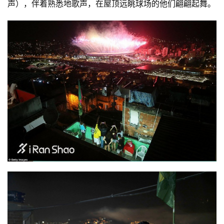
声），伴着熟悉地歌声，在屋顶远眺球场的他们翩翩起舞。