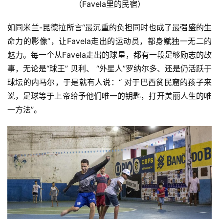
（Favela里的民宿）
装
备
如同米兰-昆德拉所言“最沉重的负担同时也成了最强盛的生
命力的影像”，让Favela走出的运动员，都身赋独一无二的
训
魅力。每一个从Favela走出的球星，都有一段足够励志的故
练
事，无论是“球王” 贝利、 “外星人”罗纳尔多、还是仍活跃于
球坛的内马尔，于是就有人说：“ 对于巴西贫民窟的孩子来
视
说，足球等于上帝给予他们唯一的钥匙，打开美丽人生的唯
频
一方法”。 
用
户
精
选
运
动
集