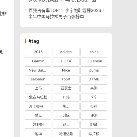
百强占有率TOP1！李宁跑鞋霸榜2026上
就非
半年中国马拉松男子百强榜单
#tag
知
2016
adidas
asics
Garmin
HOKA
lululemon
New Balance
Nike
puma
salomon
TopX
UTMB
上马
亚瑟士
亲测
北京马拉松
开箱
李宁
波士顿马拉松
热点
经验
耐克
训练
评测
越野跑
跑步
跑鞋
运动
阿迪达斯
马拉松