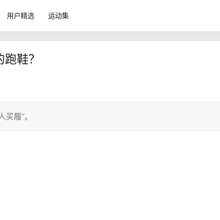
用户精选
运动集
的跑鞋？
人买履”。
？