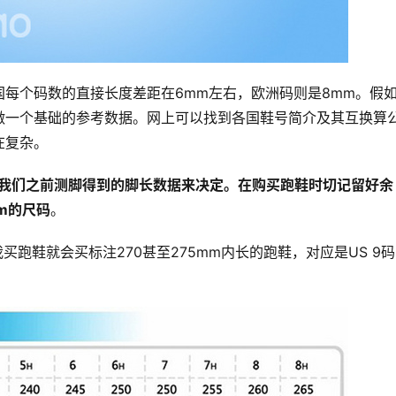
每个码数的直接长度差距在6mm左右，欧洲码则是8mm。假
做一个基础的参考数据。网上可以找到各国鞋号简介及其互换算
在复杂。
依照我们之前测脚得到的脚长数据来决定。在购买跑鞋时切记留好余
m的尺码
。
我买跑鞋就会买标注270甚至275mm内长的跑鞋，对应是US 9