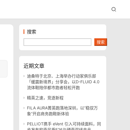
搜索
搜索
近期文章
迪桑特于北京、上海举办行动家俱乐部
「缓震新境界」分享会，以D-FLUID 4.0
流体鞋陪伴都市跑者轻松开跑
精英之速，竞逐新程
FILA AURA菁英跑落地深圳，以“稳驭万
象”开启商务跑鞋新体验
PELLIOT携手 eVent 引入可持续面料，同
步发布软壳风盾E26与硬壳双线产品