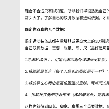
鞋合不合适只有脚知道，所以我们得很熟悉自己
常头大了。了解自己的双脚数据和选码依据，才能
确定你双脚的几个数据：
很多运动装备店都有量脚器或更高大上的3D量
自己双脚数据，需要一张纸、笔、尺（最好是可
1.赤脚轻踏纸上，用笔沿脚四周外缘描画出轮廓；
2.将脚趾最长点（每个人最长的脚趾是不一样）
3.将前掌左右两边最宽位置连成直线，两点间的
4、用软尺在脚的跖骨部位（脚的最宽处）贴着
这样你就得到
脚长
、
脚宽
、
脚围
三个重要数据，