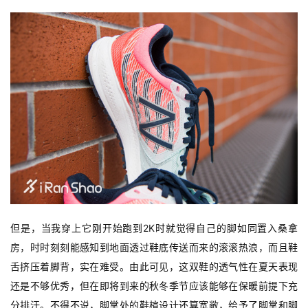
但是，当我穿上它刚开始跑到2K时就觉得自己的脚如同置入桑拿
房，时时刻刻能感知到地面透过鞋底传送而来的滚滚热浪，而且鞋
舌挤压着脚背，实在难受。由此可见，这双鞋的透气性在夏天表现
还是不够优秀，但在即将到来的秋冬季节应该能够在保暖前提下充
比
分排汗。不得不说，脚掌处的鞋楦设计还算宽敞，给予了脚掌和脚