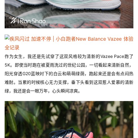
作为女生，我还是先试穿了这双风格较为清新的Vazee Pace跑了
5K。即使当时跑在被夏雨洗过的世纪公园，一切看起来清新自然，
阳光穿透G20蓝映衬下的白云和萌萌绿荫，跑起来还是会有点闷热
难耐。当累的时候核心无力支撑，垂下头看到这双惹人爱慕的清新
绿，我还是会一眼万年，心头瞬间凉爽。