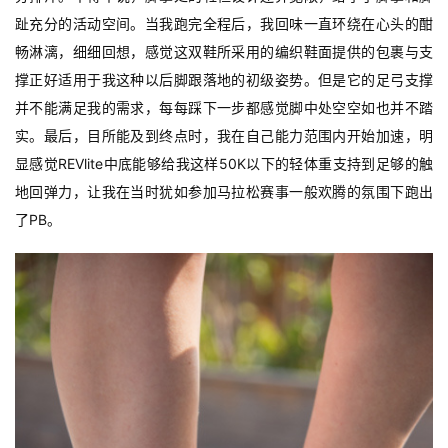
赛
趾充分的活动空间。当我跑完全程后，我回味一直环绕在心头的酣
畅淋漓，细细回想，感觉这双鞋所采用的编织鞋面提供的包裹与支
观
撑正好适用于我这种以后脚跟落地的初级姿势。但是它的足弓支撑
察
并不能满足我的需求，每每踩下一步都感觉脚中处空空如也并不踏
实。最后，目所能及到终点时，我在自己能力范围内开始加速，明
装
显感觉REVlite中底能够给我这样50K以下的轻体重支持到足够的触
备
地回弹力，让我在当时犹如参加马拉松赛事一般欢腾的氛围下跑出
了PB。
训
练
视
频
用
户
精