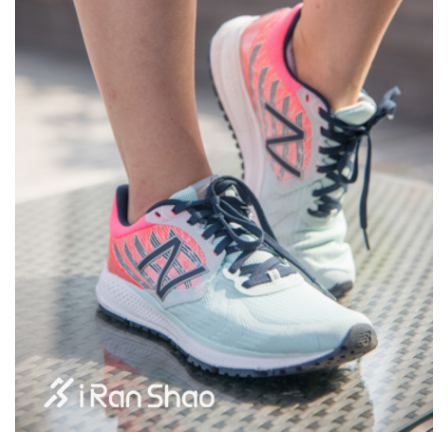
选
运
动
集