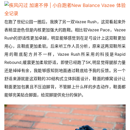
在跑了世纪公园一圈后，我换了另一双Vazee Rush，这双看起来外
表稍显逊色但是内核更加强大的跑鞋。相比较Vazee Pace，Vazee 
Rush的舒适性更加卓越，明显能够感觉到在足弓设计上这双鞋更加
用心，且鞋底更加柔软。后来听工作人员分析，原来这两双鞋所采
用的鞋底配方并不一样，Vazee Rush所采用的科技是Rapid 
Rebound,缓震更加柔软舒适，即使已经跑了5K,明显觉得腿部力量
还是绰绰有余，我能够感知到地面通过鞋底给予我的反馈。另一个
舒适来源就是这双鞋的3D结构式立体斜面设计，鞋面的蜂窝设计让
鞋面更加包裹且不压迫脚背，不管脚上什么样的步态动作，鞋面都
能够完美贴合脚面，给双脚提供充分的保护。