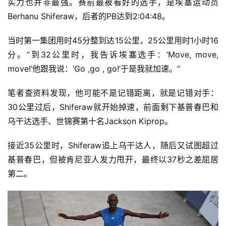
实力也并非最强。赛前最被看好的选手，是埃塞运动员
Berhanu Shiferaw，后者的PB达到2:04:48。
当时第一集团用时45分整到达15公里，25公里用时1小时16
分。“到32公里时，我告诉埃塞选手：‘Move, move, 
move!’他跟我说：‘Go ,go , go!’于是我就加速。”
笔者查资料发现，他可能不是记错距离，就是记错对手：
30公里过后，Shiferaw就开始掉速，前面剩下基普春巴和
乌干达选手、世锦赛第十名Jackson Kiprop。
接近35公里时，Shiferaw追上乌干达人，随后又试图超过
基普春巴，但被肯尼亚人发力甩开，最终以37秒之差屈居
第二。