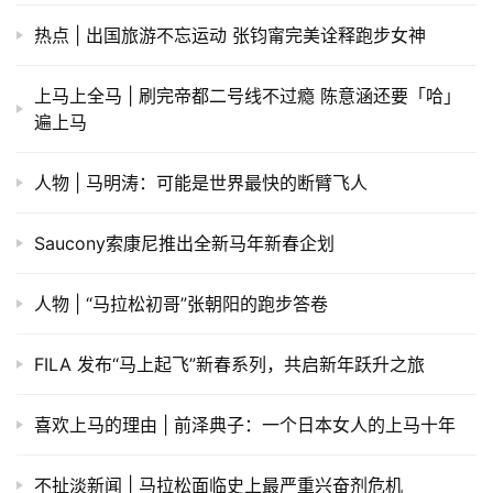
热点 | 出国旅游不忘运动 张钧甯完美诠释跑步女神
上马上全马 | 刷完帝都二号线不过瘾 陈意涵还要「哈」
遍上马
人物 | 马明涛：可能是世界最快的断臂飞人
Saucony索康尼推出全新马年新春企划
人物 | “马拉松初哥”张朝阳的跑步答卷
FILA 发布“马上起飞”新春系列，共启新年跃升之旅
喜欢上马的理由 | 前泽典子：一个日本女人的上马十年
不扯淡新闻 | 马拉松面临史上最严重兴奋剂危机