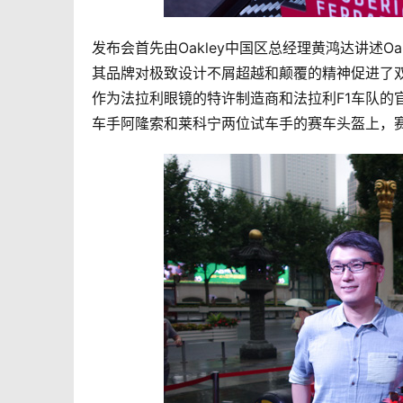
发布会首先由Oakley中国区总经理黄鸿达讲述Oa
其品牌对极致设计不屑超越和颠覆的精神促进了双方
作为法拉利眼镜的特许制造商和法拉利F1车队的官
车手阿隆索和莱科宁两位试车手的赛车头盔上，