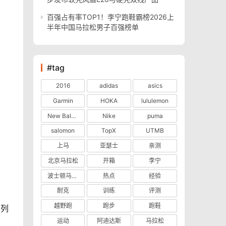
百强占有率TOP1！李宁跑鞋霸榜2026上
半年中国马拉松男子百强榜单
#tag
2016
adidas
asics
Garmin
HOKA
lululemon
New Balance
Nike
puma
salomon
TopX
UTMB
上马
亚瑟士
亲测
北京马拉松
开箱
李宁
波士顿马拉松
热点
经验
耐克
训练
评测
越野跑
跑步
跑鞋
系列
运动
阿迪达斯
马拉松
。