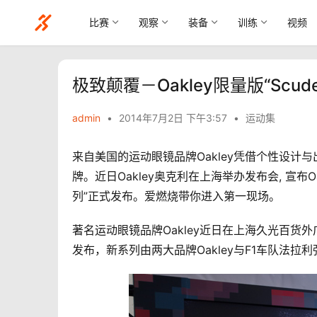
比赛
观察
装备
训练
视频
极致颠覆－Oakley限量版“Scuder
admin
•
2014年7月2日 下午3:57
•
运动集
来自美国的运动眼镜品牌Oakley凭借个性设
牌。近日Oakley奥克利在上海举办发布会, 宣布Oakl
列”正式发布。爱燃烧带你进入第一现场。
著名运动眼镜品牌Oakley近日在上海久光百货外广场举
发布，新系列由两大品牌Oakley与F1车队法拉