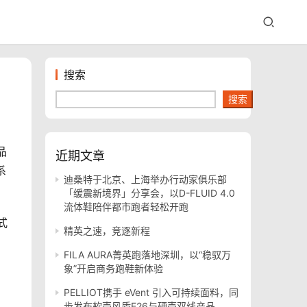
搜索
搜索
品
近期文章
系
迪桑特于北京、上海举办行动家俱乐部
「缓震新境界」分享会，以D-FLUID 4.0
流体鞋陪伴都市跑者轻松开跑
式
精英之速，竞逐新程
FILA AURA菁英跑落地深圳，以“稳驭万
象”开启商务跑鞋新体验
PELLIOT携手 eVent 引入可持续面料，同
步发布软壳风盾E26与硬壳双线产品