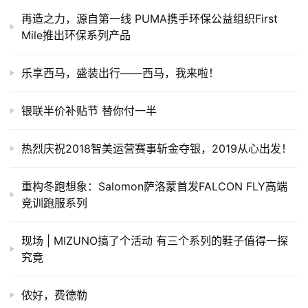
再造之力，源自第一线 PUMA携手环保公益组织First
Mile推出环保系列产品
乐享西马，盛装出行——西马，我来啦！
银联半价补贴节 替你付一半
热烈庆祝2018智美运营赛事斩金夺银，2019从心出发！
重构冬跑想象：Salomon萨洛蒙首发FALCON FLY高端
竞训跑服系列
现场 | MIZUNO搞了个活动 有三个系列的鞋子值得一探
究竟
侬好，费德勒