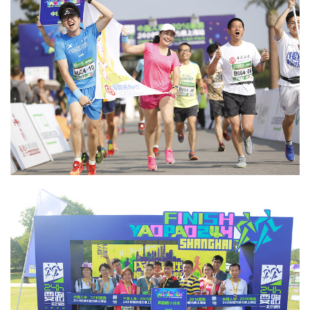
比
赛
观
察
装
备