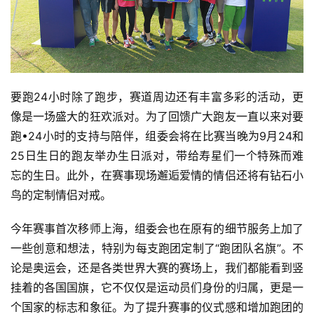
训
练
视
频
要跑24小时除了跑步，赛道周边还有丰富多彩的活动，更
像是一场盛大的狂欢派对。为了回馈广大跑友一直以来对要
用
跑•24小时的支持与陪伴，组委会将在比赛当晚为9月24和
户
25日生日的跑友举办生日派对，带给寿星们一个特殊而难
精
忘的生日。此外，在赛事现场邂逅爱情的情侣还将有钻石小
选
鸟的定制情侣对戒。
运
今年赛事首次移师上海，组委会也在原有的细节服务上加了
动
一些创意和想法，特别为每支跑团定制了“跑团队名旗”。不
集
论是奥运会，还是各类世界大赛的赛场上，我们都能看到竖
挂着的各国国旗，它不仅仅是运动员们身份的归属，更是一
个国家的标志和象征。为了提升赛事的仪式感和增加跑团的