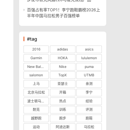
百强占有率TOP1！李宁跑鞋霸榜2026上
半年中国马拉松男子百强榜单
#tag
2016
adidas
asics
Garmin
HOKA
lululemon
New Balance
Nike
puma
salomon
TopX
UTMB
上马
亚瑟士
亲测
北京马拉松
开箱
李宁
波士顿马拉松
热点
经验
耐克
训练
评测
越野跑
跑步
跑鞋
运动
阿迪达斯
马拉松