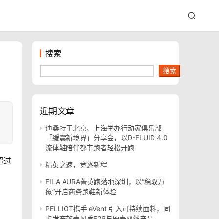
搜索
搜索
近期文章
迪桑特于北京、上海举办行动家俱乐部
「缓震新境界」分享会，以D-FLUID 4.0
流体鞋陪伴都市跑者轻松开跑
超过
精英之速，竞逐新程
FILA AURA菁英跑落地深圳，以“稳驭万
象”开启商务跑鞋新体验
PELLIOT携手 eVent 引入可持续面料，同
步发布软壳风盾E26与硬壳双线产品