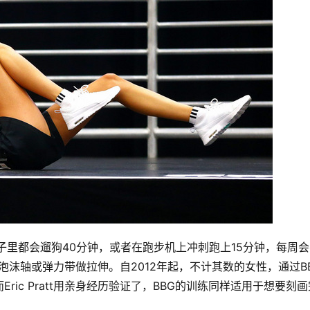
的日子里都会遛狗40分钟，或者在跑步机上冲刺跑上15分钟，每周
沫轴或弹力带做拉伸。自2012年起，不计其数的女性，通过B
ic Pratt用亲身经历验证了，BBG的训练同样适用于想要刻画