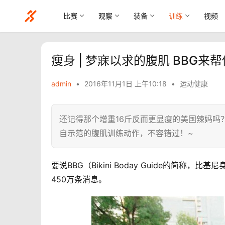
比赛
观察
装备
训练
视频
瘦身 | 梦寐以求的腹肌 BBG来
admin
•
2016年11月1日 上午10:18
•
运动健康
还记得那个增重16斤反而更显瘦的美国辣妈吗？相隔
自示范的腹肌训练动作，不容错过！~
要说BBG（Bikini Boday Guide的简称，
450万条消息。