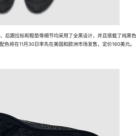
带、Swoosh、后跟拉标和鞋垫等细节均采用了全黑设计，并且搭载了纯黑
er全黑配色将在11月30日率先在美国和欧洲市场发售，定价160美元。