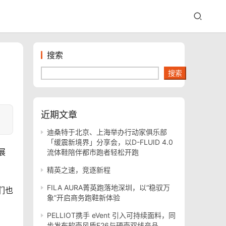
搜索
搜索
近期文章
迪桑特于北京、上海举办行动家俱乐部
「缓震新境界」分享会，以D-FLUID 4.0
展
流体鞋陪伴都市跑者轻松开跑
精英之速，竞逐新程
FILA AURA菁英跑落地深圳，以“稳驭万
们也
象”开启商务跑鞋新体验
PELLIOT携手 eVent 引入可持续面料，同
步发布软壳风盾E26与硬壳双线产品