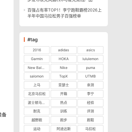
百强占有率TOP1！李宁跑鞋霸榜2026上
半年中国马拉松男子百强榜单
#tag
2016
adidas
asics
Garmin
HOKA
lululemon
New Balance
Nike
puma
salomon
TopX
UTMB
上马
亚瑟士
亲测
北京马拉松
开箱
李宁
波士顿马拉松
热点
经验
耐克
训练
评测
装备
越野跑
跑步
跑鞋
运动
阿迪达斯
马拉松