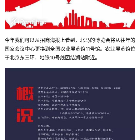
比
赛
今年我们可以从招商海报上看到，北马的博览会将从往年的
国家会议中心更换到全国农业展览馆11号馆。农业展览馆位
观
于北京东三环，地铁10号线团结湖站附近。
察
装
备
训
练
视
频