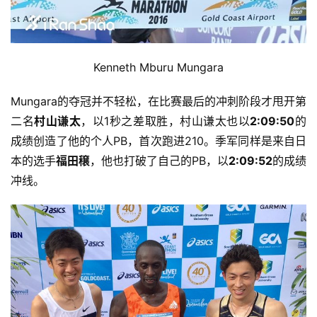
Kenneth Mburu Mungara
Mungara的夺冠并不轻松，在比赛最后的冲刺阶段才甩开第
二名
村山谦太
，以1秒之差取胜，村山谦太也以
2:09:50
的
成绩创造了他的个人PB，首次跑进210。季军同样是来自日
本的选手
福田穣
，他也打破了自己的PB，以
2:09:52
的成绩
冲线。