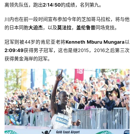
离领先队伍，跑出
2:14:50
的成绩，名列第九。
川内也在前一段时间宣布参加今年的芝加哥马拉松，将与他
的日本同胞
大迫杰
，以及
莫法拉
，
盖伦鲁普
同场竞技。
冠军则被44岁的肯尼亚老将
Kenneth Mburu Mungara
以
2:09:49
获得男子冠军，这也是继2015，2016之后第三次
获得黄金海岸的冠军。