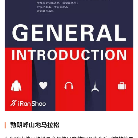
用
户
精
选
运
动
集
勃朗峰山地马拉松