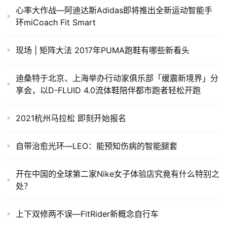
心率大作战—阿迪达斯Adidas即将推出全新运动智能手
环miCoach Fit Smart
现场 | 矩阵大法 2017年PUMA跑鞋有哪些新看头
迪桑特于北京、上海举办行动家俱乐部「缓震新境界」分
享会，以D-FLUID 4.0流体鞋陪伴都市跑者轻松开跑
2021杭州马拉松 即刻开始报名
自带治愈光环—LEO：能预知伤病的智能腿套
​开在中国的全球第二家Nike女子体验店究竟有什么特别之
处？
上下双修两不误—FitRider新概念自行车