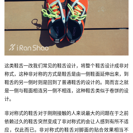
练
视
频
用
户
精
这类鞋舌一改我们常见的鞋舌设计，将整个鞋舌设计成非对
选
称式，这种非对称的方式是鞋舌是由一侧鞋面延伸出来，到
运
鞋舌的另一侧时则是回到了普通鞋舌的设计的。简而言之就
动
是一侧与鞋面相连另一侧不相连，这种鞋舌类似于卷饼的设
集
计。
非对称式的鞋舌对于刚刚接触的人来说最大的问题在于之前
依赖过久的鞋舌突然变成了非对称式的会让人感到有所不适
应，仅此而已。非对称式的鞋舌对脚面的贴合效果相当不