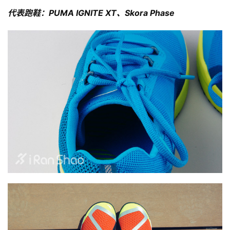
代表跑鞋：PUMA IGNITE XT、Skora Phase
比
赛
观
察
装
备
训