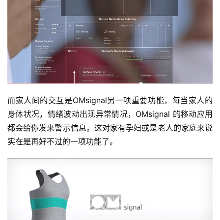
比
赛
观
察
装
备
而家人间的交互是OMsignal另一项重要功能，每当家人的
身体状况，情绪波动出现异常情况，OMsignal 的移动应用
训
都会给你发来警示信息。这对家有孕妇或是老人的家庭来说
练
实在是再好不过的一项功能了。
视
频
用
户
精