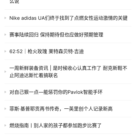
么说
Nike adidas UA们终于找到了点燃女性运动激情的关键
赛事陆续回归 保持期待但也应做好预期管理
62:52｜枪火玫瑰 莱特森贝特·吉迪
一周新鲜装备资讯 | 是时候收心认真工作了 耐克新鞋不
止阿迪达斯忙着搞联名
对自己狠一点—能惩罚你的Pavlok智能手环
菲斯·基普耶贡再书传奇，一英里创个人记录新高
燃烧指南丨别人家的孩子都参加跑步比赛了