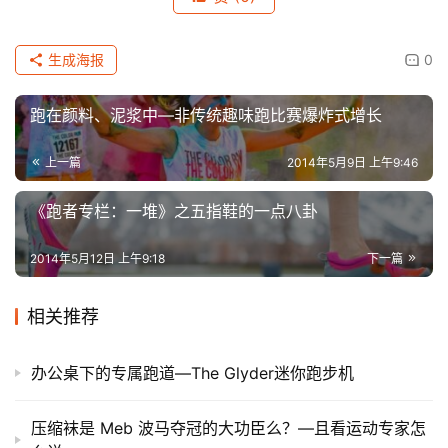
生成海报
0
跑在颜料、泥浆中—非传统趣味跑比赛爆炸式增长
上一篇
2014年5月9日 上午9:46
《跑者专栏：一堆》之五指鞋的一点八卦
2014年5月12日 上午9:18
下一篇
相关推荐
​办公桌下的专属跑道—The Glyder迷你跑步机
压缩袜是 Meb 波马夺冠的大功臣么？—且看运动专家怎