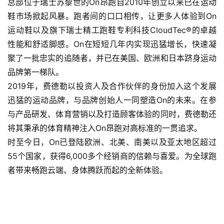
总部位于瑞士苏黎世的On昂跑自2010年创立以来已在运动
鞋市场掀起风暴。跑者间的口口相传，让更多人体验到On
装
运动鞋以及旗下瑞士精工跑鞋专利科技CloudTec®的卓越
备
性能和舒适脚感。On在短短几年内实现迅猛增长，快速凝
聚了一批忠实的追随者，并已在美国、欧洲和日本跻身运动
训
品牌第一梯队。
练
2019年，费德勒以投资人及合作伙伴的身份加入这个发展
迅猛的运动品牌，与品牌创始人一同塑造On的未来。在参
视
频
与产品研发、体育营销以及打造顾客体验的同时，费德勒还
将其秉承的体育精神注入On昂跑对高标准的一贯追求。
用
时至今日，On已登陆欧洲、北美、南美以及亚太地区超过
户
55个国家，获得6,000多个经销商的信赖与喜爱。为全球跑
精
者带来畅跑云端、身体腾跃而起的全新体验。
选
运
动