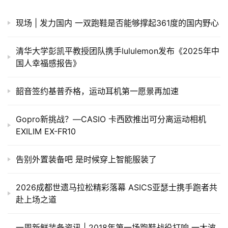
现场 | 发力国内 一双跑鞋是否能够撑起361度的国内野心
清华大学彭凯平教授团队携手lululemon发布《2025年中
国人幸福感报告》
韶音签约基普乔格，运动耳机第一愿景再加速
Gopro新挑战？—CASIO 卡西欧推出可分离运动相机
EXILIM EX-FR10
告别外置装备吧 是时候穿上智能服装了
2026成都世遗马拉松精彩落幕 ASICS亚瑟士携手跑者共
赴上场之道
一周新鲜装备资讯 | 2018年第一场跑鞋战役打响 一大波