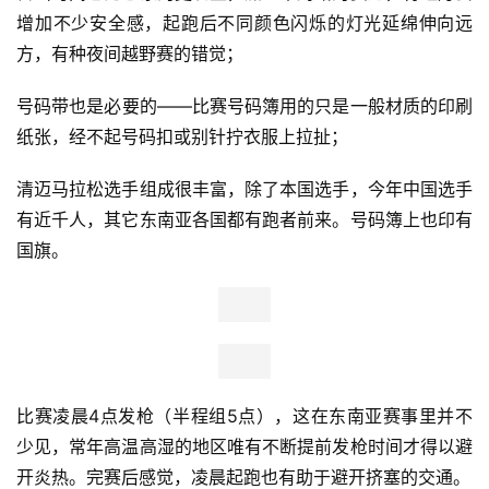
增加不少安全感，起跑后不同颜色闪烁的灯光延绵伸向远
方，有种夜间越野赛的错觉；
号码带也是必要的——比赛号码簿用的只是一般材质的印刷
纸张，经不起号码扣或别针拧衣服上拉扯；
清迈马拉松选手组成很丰富，除了本国选手，今年中国选手
有近千人，其它东南亚各国都有跑者前来。号码簿上也印有
国旗。
比赛凌晨4点发枪（半程组5点），这在东南亚赛事里并不
少见，常年高温高湿的地区唯有不断提前发枪时间才得以避
开炎热。完赛后感觉，凌晨起跑也有助于避开挤塞的交通。