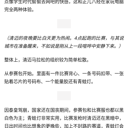
点像学生时代偷偷去网吧的快感，这和正儿八经在家玩电脑
完全两种体验。
（清迈的夜晚要比白天更为热闹。4点起跑的比赛，与其说
城市在准备醒来，不如说是刚从上一段喧哗中安静下来。）
整体上，清迈马拉松的组织较为简单松散。
从参赛包开始。里面有一件比赛背心、一条号码扣带、一张
贴着芯片的号码布、一个能量胶还有青蛙灯。
因泰皇驾崩，国家还在国丧期间，参赛包和比赛服也都以黑
白色为主；青蛙灯非常实用，比赛发枪时清迈还在黑暗中，
日出时间也比想象的更晚些，加上不封路的赛道，青蛙灯会