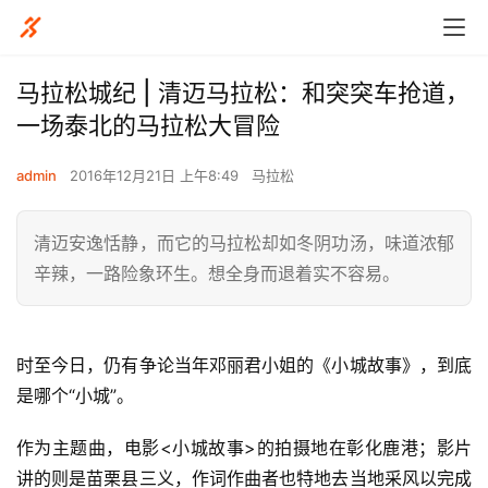
马拉松城纪 | 清迈马拉松：和突突车抢道，
一场泰北的马拉松大冒险
admin
2016年12月21日 上午8:49
马拉松
清迈安逸恬静，而它的马拉松却如冬阴功汤，味道浓郁
辛辣，一路险象环生。想全身而退着实不容易。
时至今日，仍有争论当年邓丽君小姐的《小城故事》，到底
是哪个“小城”。
作为主题曲，电影<小城故事>的拍摄地在彰化鹿港；影片
讲的则是苗栗县三义，作词作曲者也特地去当地采风以完成