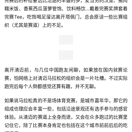
完赛后的补给要远比沿途的丰盛的多，麦当劳的汉堡、猪肉
糯米饭、香蕉西瓜菠萝管饱、饮料畅饮…戴着完赛奖牌套着
观
完赛Tee，吃饱喝足溜达离开塔佩门，总会原谅一些比赛组
察
织（尤其是赛道）上的不足。
装
备
训
练
离开清迈前，与几位中国跑友闲聊，如果放在国内就赛论
赛，怕网络上对清迈马拉松的组织会是一片吐槽。不过实际
视
跑完后每个人倒都感觉还算有趣，并不无聊。
频
如果说马拉松真的不是场体育竞赛，是城市嘉年华，那它的
用
组成也理应会丰富一些，包括沿途景观还有选手参与的感官
户
体验。从清迈的赛道上全身而退，又会在众多跑过的比赛里
精
选
记住它，除了比赛本身肯定也包括在这个城市前前后后的吃