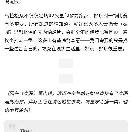
喝玩乐。
运
马拉松从
不仅仅是场42公里的耐力跑步，好玩对一场比赛
动
集
有多重要，所有跑过的懂知道。就好比大多人会指责《泰
囧》是部粗俗的无内涵烂片，会把全年的跑步比赛回顾一遍
挨个批斗一番，这多少有些违背本意——我们需要的只是找
一些适合自己的，填充在现实生活里，好玩，好玩很重要。
（因在《泰囧》里出镜，清迈的布兰帕寺如今直接有了泰囧
庙的谐称。实际上它在清迈地位很高，属皇家寺庙一类，也
供奉有舍利）
Tips：