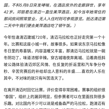
国，不料5月8日突发哮喘，在酒店房外的走廊辞世，享年
42岁。邓丽君在清迈一直住美萍酒店，如今当年她常住的
那间房间照常营业，无人入住时则可参观游览。抵达清迈第
二天中午我们便去美萍酒店吃了顿午饭。）
今年恰逢清迈建城720年，清迈马拉松也正好走完第一个十
年。比赛和这座小城一样，故事很多。如果说东京马拉松像
冬日里的寿喜锅，内容温暖又丰富，那清迈马拉松就是一碗
冬阴功了，味道浓郁辛辣。穿古城墙夜奔离城、沿着高低斜
坡公路体验清迈郊区风情、在反复的折返里和汽车争分夺
秒、辛苦完赛后的补给却出人意料的丰盛……喜欢的人乐在
其中，不对味的就只有叫苦连天了。
在离开清迈时回忆比赛，评价变得非常困难。赛事的组织很
“泰国”，组织上的漏洞明显，但参赛者可以在里面找到很多
乐趣。对比国内不少可以说是戒备森严的马拉松，跑清迈有