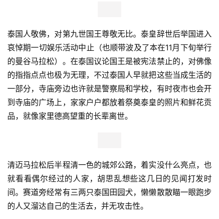
泰国人敬佛，对第九世国王尊敬无比。泰皇辞世后举国进入
哀悼期一切娱乐活动中止（也顺带波及了本在11月下旬举行
的曼谷马拉松）。在泰国议论国王是被宪法禁止的，对佛像
的指指点点也极为无理，不过泰国人早就把这些当成生活的
一部分，寺庙旁边也许就是警察局和学校，有时夜市也会开
到寺庙的广场上，家家户户都放着祭奠泰皇的照片和鲜花贡
品，就像家里德高望重的长辈离世。
清迈马拉松后半程清一色的城郊公路，着实没什么亮点，也
就看看偶尔经过的人家，胡思乱想些这几日的见闻打发时
间。赛道旁经常有三两只泰国田园犬，懒懒散散瞄一眼跑步
的人又溜达自己的生活去，并无攻击性。