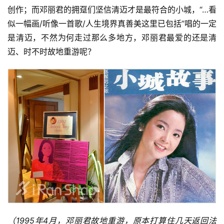
创作；而邓丽君的拥趸们坚信清迈才是最符合的小城，“…看
似一幅画/听像一首歌/人生境界真善美这里已包括”唱的一定
是清迈，不然为何走过那么多地方，邓丽君最爱的还是清
迈、时不时故地重游呢？
（1995年4月，邓丽君故地重游，原本打算住几天返回法