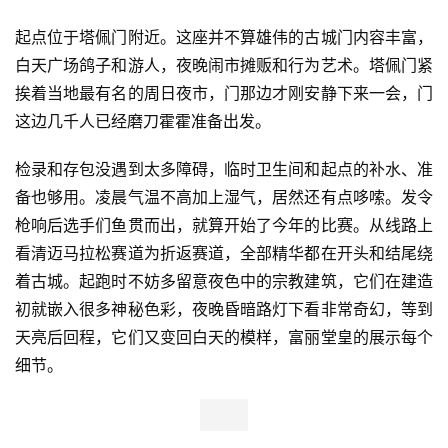
起点位于塔佩门附近。这座并不算雄伟的古城门内容丰富，
白天广场鸽子和游人，夜晚闹市摊贩和行为艺术。塔佩门紧
挨着当地最有名的周日夜市，门那边才刚安静下来一会，门
这边几千人已经磨刀霍霍准备出发。
检录和存包没遇到太多障碍，临时卫生间和起点的补水、准
备也够用。凌晨气温不高加上湿气，居然还有点哆嗦。发令
枪响后选手们鱼贯而出，就算开始了今年的比赛。从线路上
看清迈马拉松赛道为折返赛道，全部精华都在开头和结尾绕
着古城。起跑时不妨多留意夜色中的宗教建筑，它们在建造
初就嵌入很多神秘色彩，夜晚昏暗路灯下看非常奇幻，等到
天亮后回程，它们又变回白天的模样，富丽堂皇的展示每个
细节。