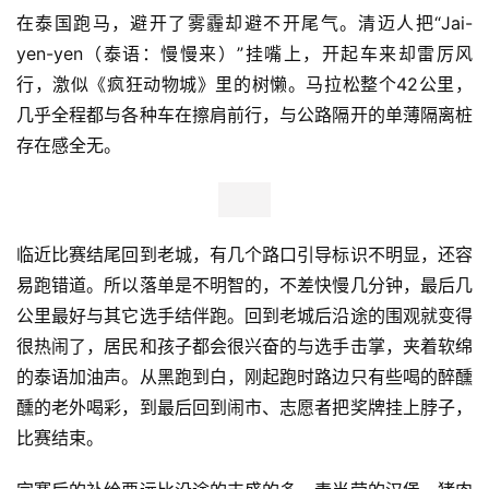
在泰国跑马，避开了雾霾却避不开尾气。清迈人把“Jai-
yen-yen（泰语：慢慢来）”挂嘴上，开起车来却雷厉风
行，激似《疯狂动物城》里的树懒。马拉松整个42公里，
几乎全程都与各种车在擦肩前行，与公路隔开的单薄隔离桩
存在感全无。
临近比赛结尾回到老城，有几个路口引导标识不明显，还容
易跑错道。所以落单是不明智的，不差快慢几分钟，最后几
公里最好与其它选手结伴跑。回到老城后沿途的围观就变得
很热闹了，居民和孩子都会很兴奋的与选手击掌，夹着软绵
的泰语加油声。从黑跑到白，刚起跑时路边只有些喝的醉醺
醺的老外喝彩，到最后回到闹市、志愿者把奖牌挂上脖子，
比赛结束。
比
赛