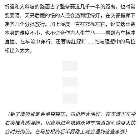
折返和大斜坡的路面占了整条赛道几乎一半的距离，也时常
要变道，天亮后跑的慢的人还会遇到红绿灯，在交警指挥下
凑齐几个分批放行。加上湿度一直在75%左右，说实话比赛
本身的难度不小，也不适合作为人生首马——看到汽车横冲
直撞、在车流中穿行、还要等红绿灯……怕与理想中的马拉
松出入太大。
（到了清迈肯定会坐突突车，司机胆大活好，在车流里左冲
右突推背感强烈，切直角过弯抢道双排车简直担心速度太快
会时光倒流。在马拉松的后半段路上就会遇到这些家伙）