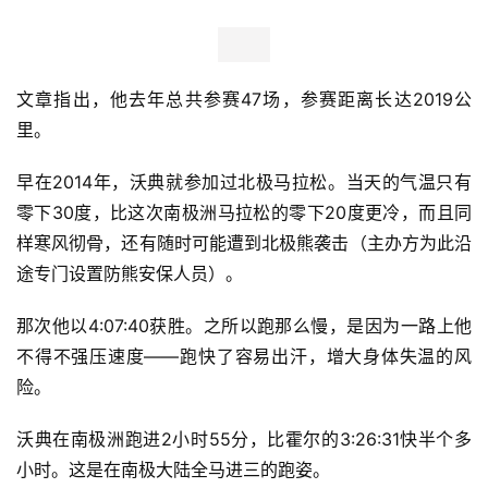
文章指出，他去年总共参赛47场，参赛距离长达2019公
里。
早在2014年，沃典就参加过北极马拉松。当天的气温只有
零下30度，比这次南极洲马拉松的零下20度更冷，而且同
样寒风彻骨，还有随时可能遭到北极熊袭击（主办方为此沿
途专门设置防熊安保人员）。
那次他以4:07:40获胜。之所以跑那么慢，是因为一路上他
不得不强压速度——跑快了容易出汗，增大身体失温的风
比
险。
赛
沃典在南极洲跑进2小时55分，比霍尔的3:26:31快半个多
观
小时。这是在南极大陆全马进三的跑姿。