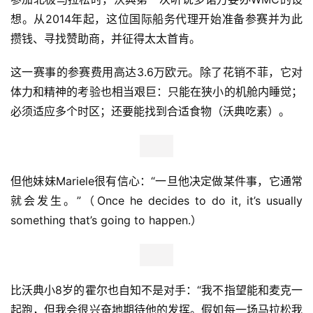
集
想。从2014年起，这位国际船务代理开始准备参赛并为此
攒钱、寻找赞助商，并征得太太首肯。
这一赛事的参赛费用高达3.6万欧元。除了花销不菲，它对
体力和精神的考验也相当艰巨：只能在狭小的机舱内睡觉；
必须适应多个时区；还要能找到合适食物（沃典吃素）。
但他妹妹Mariele很有信心：“一旦他决定做某件事，它通常
就会发生。”（Once he decides to do it, it’s usually 
something that’s going to happen.）
比沃典小8岁的霍尔也自知不是对手：“我不指望能和麦克一
起跑，但我会很兴奋地期待他的发挥。假如每一场马拉松我