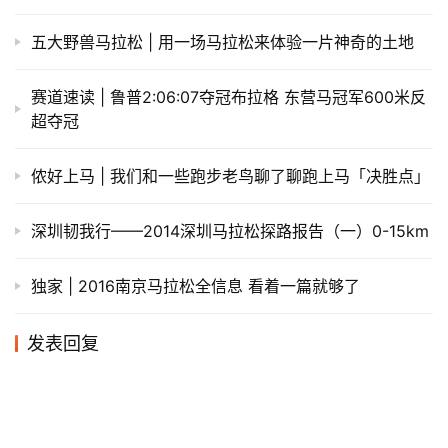
五大野兽马拉松 | 用一场马拉松来体验一片神奇的土地
赛道速读 | 鲁普2:06:07夺冠布拉格 东营马冠军600米反
超夺冠
侬好上马 | 我们和一些跑步老鸟聊了聊跑上马「决胜点」
​深圳韧我行——2014深圳马拉松探路报告（一）0-15km
独家 | 2016南京马拉松全信息 看着一篇就够了
发表回复