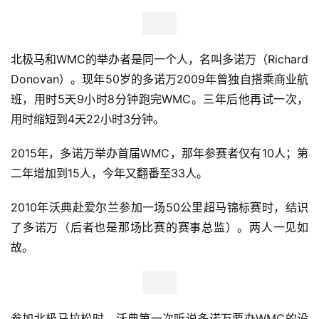
察
装
北极马和WMC的举办者是同一个人，名叫多诺万（Richard 
备
Donovan）。现年50岁的多诺万2009年曾独自搭乘商业航
训
班，用时5天9小时8分钟跑完WMC。三年后他再试一次，
练
用时缩短到4天22小时3分钟。
2015年，多诺万举办首届WMC，那年参赛者仅有10人；第
视
频
二年增加到15人，今年又翻番至33人。
2010年沃典赴爱尔兰参加一场50公里超马锦标赛时，结识
用
了多诺万（后者也是那场比赛的赛事总监）。两人一见如
户
精
故。
选
运
参加北极马拉松时，沃典第一次听说多诺万要办WMC的设
动