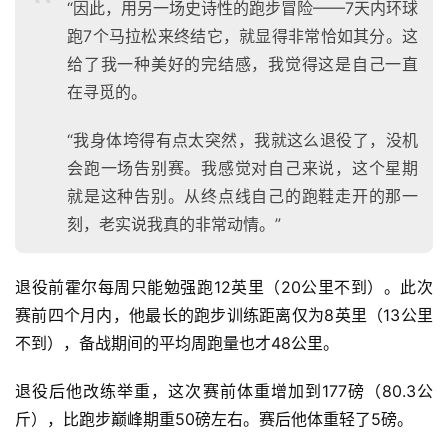
“因此，用另一场史诗性的跑步冒险——7天内环球
跑7个马拉松来终结它，就显得非常恰如其分。这
给了我一种美好的完结感，我觉得这是自己一直
在寻觅的。
“我身体垮得有点太突然，我就这么退役了，没机
会跑一场告别赛。我感觉对自己来说，这个星期
就是这种告别。从终点线自己的跑鞋走开的那一
刻，老实说我真的非常动情。”
退役前霍尔每周只能勉强跑12英里（20公里不到）。此次
赛前四个月内，他最长的跑步训练距离仅为8英里（13公里
不到），备战期间的平均周跑量也才48公里。
退役后他改练举重，这次赛前体重增加到177磅（80.3公
斤），比跑步巅峰期重50磅左右。赛后他体重轻了5磅。