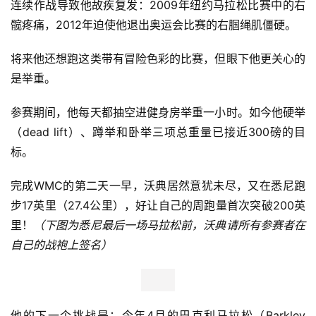
连续作战导致他故疾复发：2009年纽约马拉松比赛中的右
髋疼痛，2012年迫使他退出奥运会比赛的右腘绳肌僵硬。
将来他还想跑这类带有冒险色彩的比赛，但眼下他更关心的
是举重。
参赛期间，他每天都抽空进健身房举重一小时。如今他硬举
（dead lift）、蹲举和卧举三项总重量已接近300磅的目
标。
完成WMC的第二天一早，沃典居然意犹未尽，又在悉尼跑
步17英里（27.4公里），好让自己的周跑量首次突破200英
里！
（下图为悉尼最后一场马拉松前，沃典请所有参赛者在
自己的战袍上签名）
他的下一个挑战是：今年4月的巴克利马拉松（Barkley 