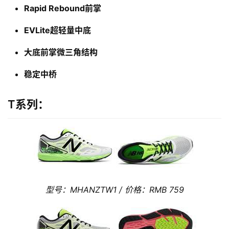
Rapid Rebound前掌
备
EVLite超轻量中底
训
练
大底前掌微三角结构
稳定中桥
视
频
T系列：
用
户
精
选
运
型号：MHANZTW1 / 价格：RMB 759
动
集