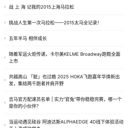
战 上 海 记我的2015上海马拉松
挑战人生第一次马拉松——2015太马全记录！
五年半马 相伴成长
随着军运火炬传递，卡尔美KELME Broadway跑鞋全面
上市
共越高山 「脏」也过瘾 2025 HOKA飞跑嘉年华焕新出
发，集结两千跑者并肩开野
吉马官方配速员名单 | 实力“官兔”带你稳稳完赛，哪一个
是你的小伙伴？
当运动遇见硅谷 阿迪达斯ALPHAEDGE 4D线下体验活动