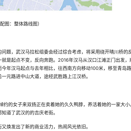
配图：整体路线图）
的问题，武汉马拉松组委会经过综合考虑，将采用绕开晴川桥的
就是起点不变，反向奔跑。2016年汉马从汉口江滩正门出发，
今年汉马起点与去年相比，往西南方向移动100米，移至青岛
沿一元路进中山大道，途经武胜路上江汉桥。
绰约的女子来双扬正在卖着她的久久鸭脖，养活着她的一家大小
都知道了武汉的的吉庆老街。
街又焕发出了新的商业活力，热闹风光依旧。