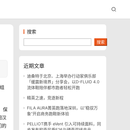
搜索
搜索
近期文章
迪桑特于北京、上海举办行动家俱乐部
「缓震新境界」分享会，以D-FLUID 4.0
，组
流体鞋陪伴都市跑者轻松开跑
精英之速，竞逐新程
FILA AURA菁英跑落地深圳，以“稳驭万
，保
象”开启商务跑鞋新体验
相汉
PELLIOT携手 eVent 引入可持续面料，同
们的
步发布软壳风盾E26与硬壳双线产品