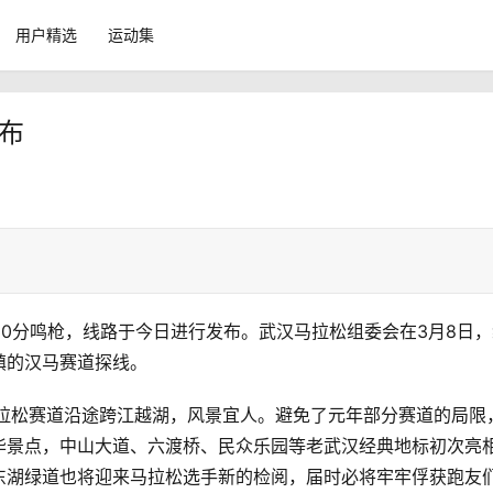
用户精选
运动集
发布
点30分鸣枪，线路于今日进行发布。武汉马拉松组委会在3月8日
镇的汉马赛道探线。
马拉松赛道沿途跨江越湖，风景宜人。避免了元年部分赛道的局限
华景点，中山大道、六渡桥、民众乐园等老武汉经典地标初次亮
东湖绿道也将迎来马拉松选手新的检阅，届时必将牢牢俘获跑友