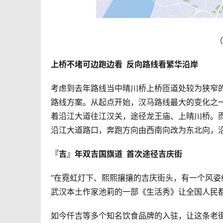
（
上桥不堵可边跑边看  反向路线看繁华沿岸
考虑到去年路线当中晴川桥上桥匝道处较为狭窄
路线方案。从起点开始，汉马路线最大的变化之一
着沿江大道往江汉关，途径龙王庙、上晴川桥。而
沿江大道路口，奔跑方向由西南向改为东北向，
『吉』年双吉国旗道  首次途径吉庆街
“在霓虹灯下、熙熙攘攘的吉庆街头，有一个风姿
武汉本土作家池莉的一部《生活秀》让全国人民
如今仟吉等多个知名饮食品牌的入驻，让这条老