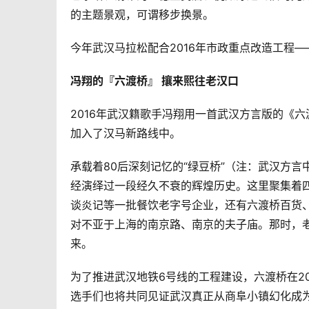
的主题景观，可谓移步换景。
今年武汉马拉松配合2016年市政重点改造工程
冯翔的『六渡桥』 攘来熙往老汉口 
2016年武汉籍歌手冯翔用一首武汉方言版的《
加入了汉马新路线中。
承载着80后深刻记忆的“绿豆桥”（注：武汉方
经演绎过一段经久不衰的辉煌历史。这里聚集着
谈炎记等一批餐饮老字号企业，还有六渡桥百货
对不亚于上海的南京路、南京的夫子庙。那时，老
来。
为了推进武汉地铁6号线的工程建设，六渡桥在2
选手们也将共同见证武汉真正从商阜小镇幻化成