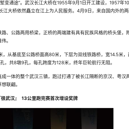
汉长江大桥依然矗立在江上为人民服务。4月9日，来自国内外的两
铁路、公路两用桥梁，正桥的两端建有具有民族风格的桥头堡，
雄伟。
米，从基底至公路桥面高80米，下层为双线铁路桥，宽14.5米，
孔，共8墩9孔，每孔跨度为128米，终年巨轮航行无阻。
连成一体的整个武汉三镇，跑过打通了被长江隔断的京汉、粤汉
想联翩。 
很武汉』  13公里跑完赛首次增设奖牌