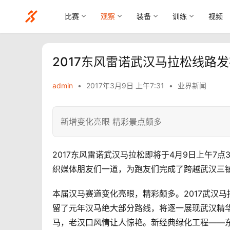
比赛
观察
装备
训练
视频
2017东风雷诺武汉马拉松线路
admin
•
2017年3月9日 上午7:31
•
业界新闻
新增变化亮眼 精彩景点颇多
2017东风雷诺武汉马拉松即将于4月9日上午7
织媒体朋友们一道，为跑友们完成了跨越武汉三
本届汉马赛道变化亮眼，精彩颇多。2017武汉
留了元年汉马绝大部分路线，将逐一展现武汉精
马，老汉口风情让人惊艳。新经典绿化工程——