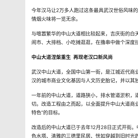
今年汉马让2万多人跑过这条最具武汉世俗风味
情烟火味将一览无余。
与喧嚣繁华的中山大道相比较起来，吉庆街的白
闹市、大排档、小吃摊逛逛，在撸串中做个深度
中山大道涅槃重生  再现老汉口新风尚
武汉中山大道，全国中山第一街，是江城近代商业
汉的城市商业文化基因与人文历史胎记，并以其独
一年前的中山大道，道路狭小，排水管道淤积，
切。改造工程由之而起，以全面提升中山大道商
特色”的目标。
改造后的中山大道已于去年12月28日正式开街
色水塔、清雅的三德里民居、恍如穿越到旧时光