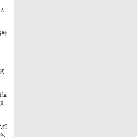
的人
各种
武
分迫
汉
的红
特色