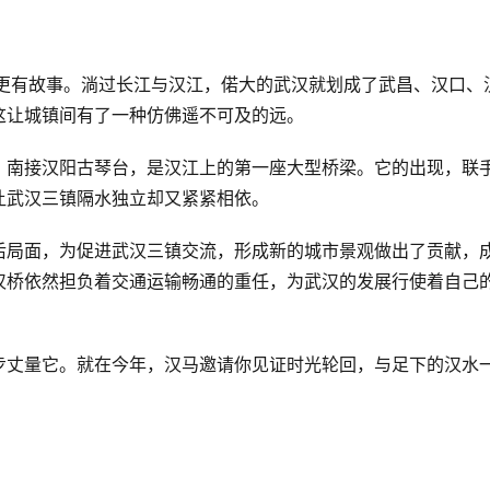
、更有故事。淌过长江与汉江，偌大的武汉就划成了武昌、汉口、
这让城镇间有了一种仿佛遥不可及的远。
，南接汉阳古琴台，是汉江上的第一座大型桥梁。它的出现，联
让武汉三镇隔水独立却又紧紧相依。
后局面，为促进武汉三镇交流，形成新的城市景观做出了贡献，
汉桥依然担负着交通运输畅通的重任，为武汉的发展行使着自己
步丈量它。就在今年，汉马邀请你见证时光轮回，与足下的汉水