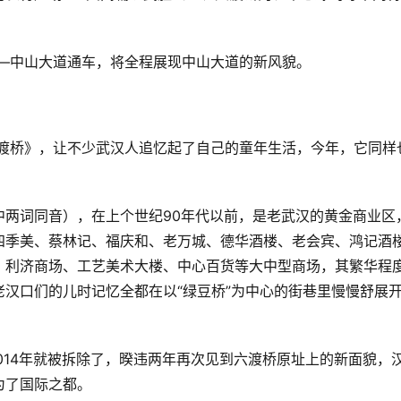
——中山大道通车，将全程展现中山大道的新风貌。
六渡桥》，让不少武汉人追忆起了自己的童年生活，今年，它同样
言中两词同音），在上个世纪90年代以前，是老武汉的黄金商业区
四季美、蔡林记、福庆和、老万城、德华酒楼、老会宾、鸿记酒
、利济商场、工艺美术大楼、中心百货等大中型商场，其繁华程
汉口们的儿时记忆全都在以“绿豆桥”为中心的街巷里慢慢舒展
014年就被拆除了，暌违两年再次见到六渡桥原址上的新面貌，
为了国际之都。