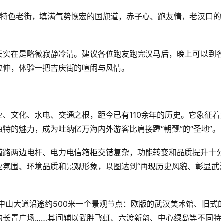
的特色老街，填满气势恢宏的国旗道，赤子心、跑友情，老汉口
天实在是略微寂静冷清。建议各位跑友跑完汉马后，晚上可以到
拉伸，体验一把吉庆街的喧闹与风情。
、文化、水电、交通之根，距今已有110余年的历史。它象征着
特的魅力，成为吐纳亿万海内外游客比肩接踵“朝觐”的“圣地”。
道路两边电杆、电力电信箱柜交错复杂，功能转变和品质提升十
业氛围、环境品质和景观形象，以图达到“再现历史风貌、彰显武
。中山大道沿途约500米一个景观节点：欧版的武汉美术馆、旧式
的长青广场……其间辅以武胜飞虹、六渡新韵、中心绿岛等不同