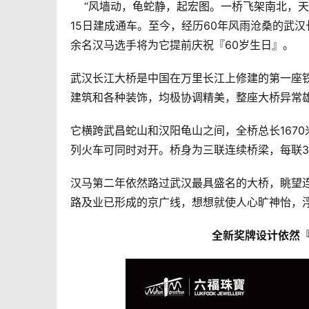
    “风墙动，龟蛇静，起宏图。一桥飞架南北，天堑变通途”。武汉长江大桥在1955年9月1日开工建设，1957年10月
15日建成通车。至今，经历60年风雨沧桑的武
余名汉马选手将为它提前庆祝『60岁生日』。
武汉长江大桥是中国在万里长江上修建的第一座
建筑和各种装饰，均极协调精美，整座大桥异常
它横跨武昌蛇山和汉阳龟山之间，全桥总长1670
列火车可同时对开。桥身为三联连续桥梁，每联3
汉马第二年依然路过武汉最具盛名的大桥，眺望
路及业已形成的京广线，想想就使人心旷神怡，浮
全新奖牌设计依然『