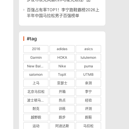
百强占有率TOP1！李宁跑鞋霸榜2026上
半年中国马拉松男子百强榜单
#tag
2016
adidas
asics
Garmin
HOKA
lululemon
New Balance
Nike
puma
salomon
TopX
UTMB
上马
亚瑟士
亲测
北京马拉松
开箱
李宁
波士顿马拉松
热点
经验
耐克
训练
评测
越野跑
跑步
跑鞋
运动
阿迪达斯
马拉松