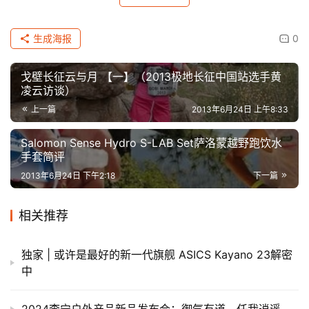
生成海报
0
戈壁长征云与月 【一】（2013极地长征中国站选手黄
凌云访谈）
上一篇
2013年6月24日 上午8:33
Salomon Sense Hydro S-LAB Set萨洛蒙越野跑饮水
手套简评
2013年6月24日 下午2:18
下一篇
相关推荐
独家 | 或许是最好的新一代旗舰 ASICS Kayano 23解密
中
2024李宁户外产品新品发布会：御气有道，任我逍遥