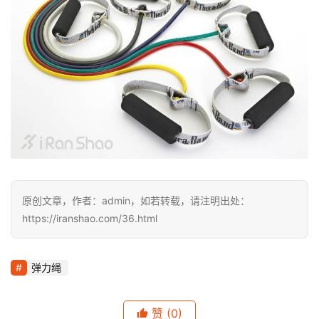
备
训
练
视
频
用
户
精
原创文章，作者：admin，如若转载，请注明出处：
选
https://iranshao.com/36.html
运
动
弹力绳
集
赞
(0)