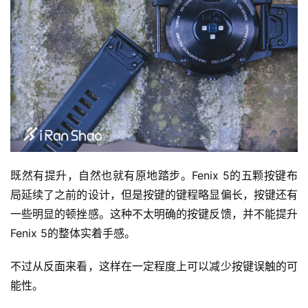
赛
观
察
装
备
训
练
既然有提升，自然也就有原地踏步。Fenix 5的五颗按键布
局延续了之前的设计，但是按键的键程略显偏长，按键还有
视
一些明显的顿挫感。这种不太明确的按键反馈，并不能提升
频
Fenix 5的整体实着手感。
用
不过从反面来看，这样在一定程度上可以减少按键误触的可
户
能性。
精
选