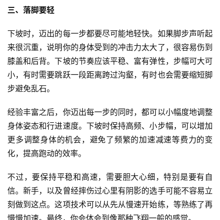
三、落脚要轻
下坡时，迈出的每一步都要尽可能地轻快。如果脚步声听起
来很沉重，说明你的身体受到的冲击力太大了，很容易伤到
比
膝盖和后背。下坡的节奏应该平稳、富有弹性，步幅可大可
赛
小，有时需要跳跃一段距离跨过沟壑，有时也会需要缩短脚
步避免乱石。
观
察
经验丰富之后，你迈出每一步的同时，都可以小幅度地调整
身体姿态和行进速度。下坡时保持高频、小步幅，可以增加
装
更多调整身体的机会，避免了频繁的加速减速等费力的变
备
化，提高跑动的效率。
训
不过，要保持平稳和高速，需要胆大心细，特别是要有自
练
信。新手，以及曾经摔伤过心里有阴影的选手可能不容易立
刻做到这点。这项技术可以从先从慢速开始练，等熟练了再
视
慢慢加速。最终，你会体会到像那种飞翔一般的感觉。
频