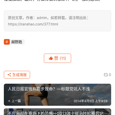
用
原创文章，作者：admin，如若转载，请注明出处：
户
https://iranshao.com/377.html
精
选
越野跑
运
动
赞
(11)
集
生成海报
0
人民日报官微称跑步致命？—标题党坑人不浅
上一篇
2014年4月9日 上午9:29
不应出现在赛场上的恐怖—2013波士顿马拉松赛后记