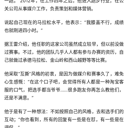
一跑。”2012年，在工作四年之后，他进入跑步行业，在公
关公司从事媒介工作，负责策划和媒体营销。
说起自己现在的马拉松水平，他表示：“我膝盖不行，成绩
也就刚进四小时。”
据王雷介绍，他任职的这家公司虽然成立较早，但以前没做
过赛事。不过，他的团队几乎人人都有参与办赛的资历，自
己就做过承德马拉松、金山岭和西山越野等等比赛。
他采取“互撕”风格的初衷，是因为做媒介和赛事久了，难免
心生感慨：“在这个口子吧，会觉得所有人都是一种淘宝客
服的口气，把选手都当爷爷……很多跑友你再怎么教他们，
还是不满意。”
他于是有了一种想法：不如按照自己的风格，去和选手们的
互动；“你也看到，所有的回复有一些是在怼，有一些是在
比
赛
调侃。”