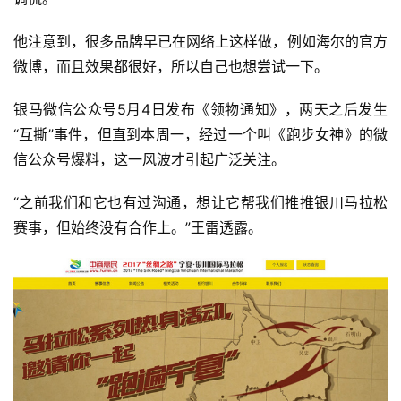
他注意到，很多品牌早已在网络上这样做，例如海尔的官方
观
察
微博，而且效果都很好，所以自己也想尝试一下。
银马微信公众号5月4日发布《领物通知》，两天之后发生
装
“互撕”事件，但直到本周一，经过一个叫《跑步女神》的微
备
信公众号爆料，这一风波才引起广泛关注。
训
“之前我们和它也有过沟通，想让它帮我们推推银川马拉松
练
赛事，但始终没有合作上。”王雷透露。
视
频
用
户
精
选