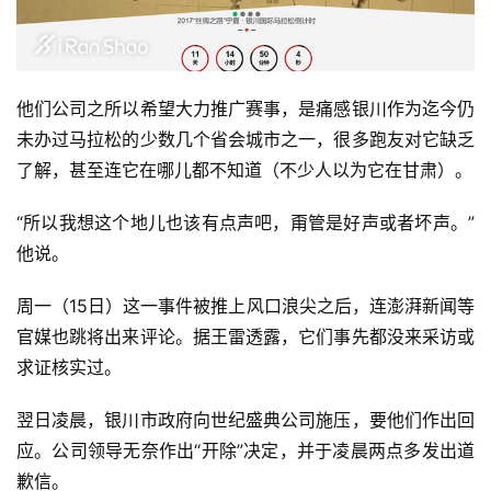
运
动
集
他们公司之所以希望大力推广赛事，是痛感银川作为迄今仍
未办过马拉松的少数几个省会城市之一，很多跑友对它缺乏
了解，甚至连它在哪儿都不知道（不少人以为它在甘肃）。
“所以我想这个地儿也该有点声吧，甭管是好声或者坏声。”
他说。
周一（15日）这一事件被推上风口浪尖之后，连澎湃新闻等
官媒也跳将出来评论。据王雷透露，它们事先都没来采访或
求证核实过。
翌日凌晨，银川市政府向世纪盛典公司施压，要他们作出回
应。公司领导无奈作出“开除”决定，并于凌晨两点多发出道
歉信。