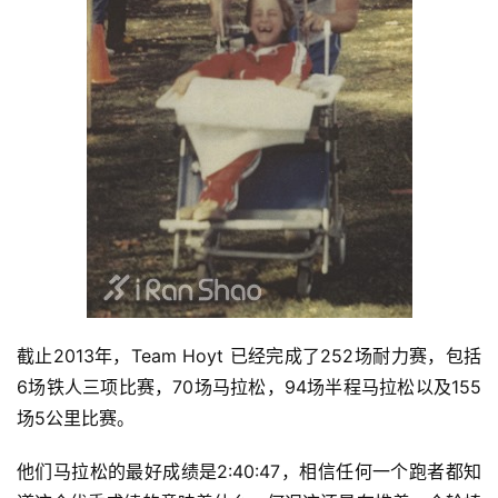
比
赛
观
截止2013年，Team Hoyt 已经完成了252场耐力赛，包括
察
6场铁人三项比赛，70场马拉松，94场半程马拉松以及155
场5公里比赛。
装
备
他们马拉松的最好成绩是2:40:47，相信任何一个跑者都知