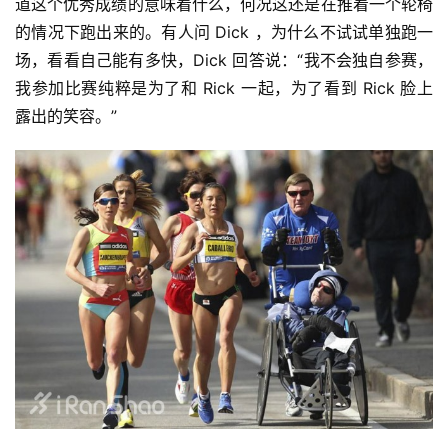
道这个优秀成绩的意味着什么，何况这还是在推着一个轮椅
训
的情况下跑出来的。有人问 Dick ，为什么不试试单独跑一
练
场，看看自己能有多快，Dick 回答说：“我不会独自参赛，
我参加比赛纯粹是为了和 Rick 一起，为了看到 Rick 脸上
视
频
露出的笑容。”
用
户
精
选
运
动
集