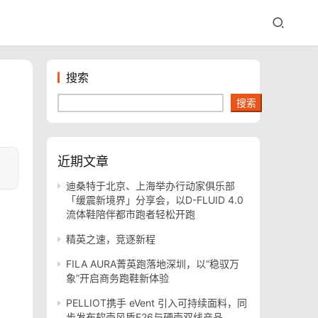
搜索
搜索
近期文章
迪桑特于北京、上海举办行动家俱乐部
「缓震新境界」分享会，以D-FLUID 4.0
流体鞋陪伴都市跑者轻松开跑
精英之速，竞逐新程
FILA AURA菁英跑落地深圳，以“稳驭万
象”开启商务跑鞋新体验
PELLIOT携手 eVent 引入可持续面料，同
步发布软壳风盾E26与硬壳双线产品