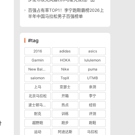
百强占有率TOP1！李宁跑鞋霸榜2026上
半年中国马拉松男子百强榜单
#tag
2016
adidas
asics
Garmin
HOKA
lululemon
New Balance
Nike
puma
salomon
TopX
UTMB
上马
亚瑟士
亲测
北京马拉松
开箱
李宁
波士顿马拉松
热点
经验
耐克
训练
评测
计
越野跑
跑步
跑鞋
。
运动
阿迪达斯
马拉松