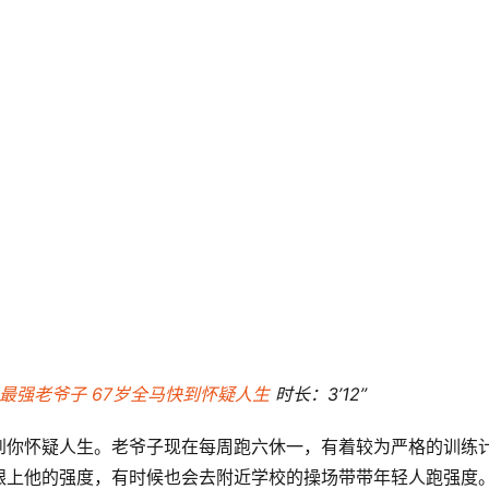
：最强老爷子 67岁全马快到怀疑人生
 时长：3’12”
到你怀疑人生。老爷子现在每周跑六休一，有着较为严格的训练
跟上他的强度，有时候也会去附近学校的操场带带年轻人跑强度