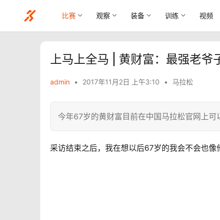
比赛
观察
装备
训练
视频
上马上全马 | 黄财富：最强老爷
admin
•
2017年11月2日 上午3:10
•
马拉松
今年67岁的黄财富目前在中国马拉松官网上可以
采访结束之后，我在想以后67岁的我会不会也像