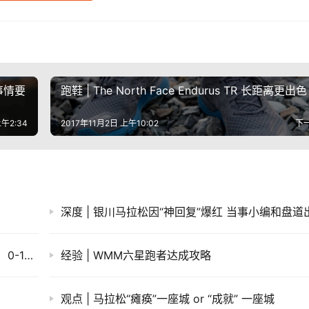
事情要
跑鞋 | The North Face Endurus TR 长距离更出色
上午2:34
2017年11月2日 上午10:02
下
​深圳韧我行——2014深圳马拉松探路报告（一）0-15km
经验 | WMM六星跑者达成攻略
观点 | 马拉松“瘫痪”一座城 or “成就” 一座城