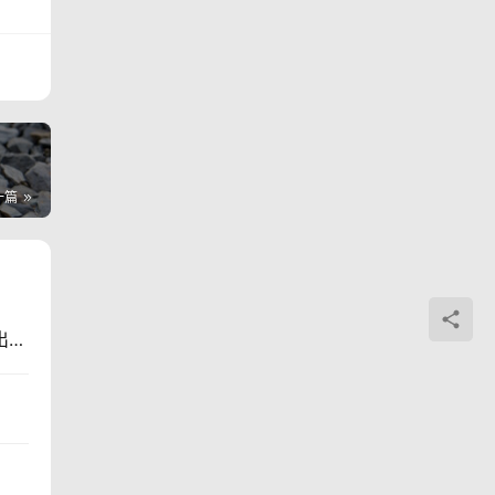
一篇
深度 | 银川马拉松因“神回复”爆红 当事小编和盘道出幕后原委