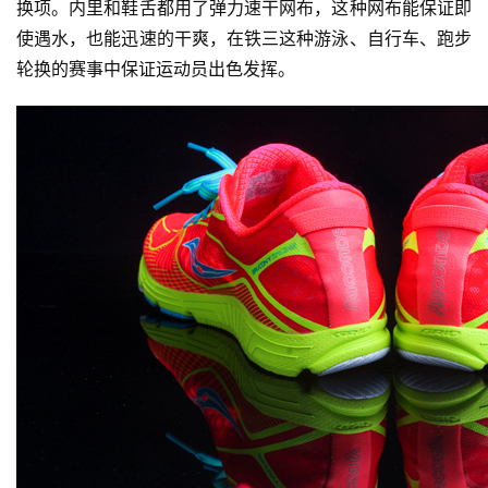
换项。内里和鞋舌都用了弹力速干网布，这种网布能保证即
动
集
使遇水，也能迅速的干爽，在铁三这种游泳、自行车、跑步
轮换的赛事中保证运动员出色发挥。