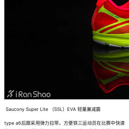
察
装
备
训
练
视
频
用
户
精
选
 Saucony Super Lite （SSL）EVA 轻量兼减震
type a6后跟采用弹力拉带，方便铁三运动员在比赛中快速
运