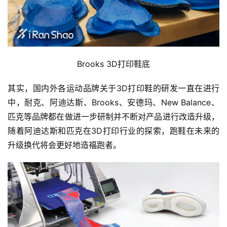
视
频
用
Brooks 3D打印鞋底
户
精
其实，国内外各运动品牌关于3D打印鞋的研发一直在进行
选
中，耐克、阿迪达斯、Brooks、安德玛、New Balance、
匹克等品牌都在做进一步研制并不断对产品进行改造升级，
运
随着阿迪达斯和匹克在3D打印行业的探索，跑鞋在未来的
动
集
升级换代将会更好地造福跑者。