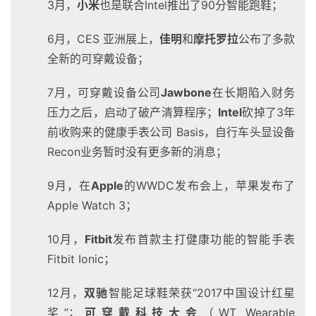
3月，
小米
也是联合Intel推出了90分智能跑鞋；
6月，
CES 亚洲展上，
佳明
和
摩托罗拉
公布了多款
全新的可穿戴设备；
7月，可穿戴设备公司
Jawbone
在长期陷入财务
压力之后，启动了破产清算程序；
Intel
砍掉了3年
前收购来的健康手表公司 Basis，自行车头显设备
Recon业务暂时没有更多新的消息；
9月，在
Apple
的
WWDC发布会上，苹果发布了
Apple Watch 3；
10月，
Fitbit
发
布首款主打健康功能的智能手表
Fitbit Ionic；
12月，
双驰
智能足球鞋荣获“2017中国设计红星
奖”；
可穿戴科技大会
（
WT Wearable