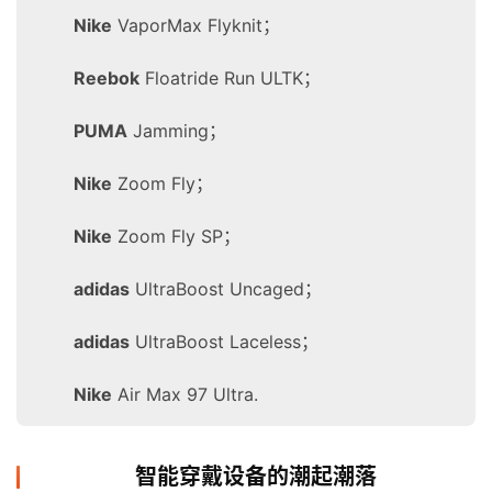
Nike
VaporMax Flyknit；
Reebok
Floatride Run ULTK
；
PUMA
Jamming；
Nike
Zoom Fly；
Nike
Zoom Fly SP；
adidas
UltraBoost Uncaged；
adidas
UltraBoost Laceless；
Nike
Air Max 97 Ultra.
智能穿戴设备的潮起潮落