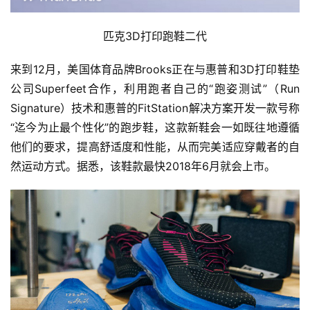
匹克3D打印跑鞋二代
来到12月，美国体育品牌Brooks正在与惠普和3D打印鞋垫
公司Superfeet合作，利用跑者自己的“跑姿测试”（Run 
Signature）技术和惠普的FitStation解决方案开发一款号称
比
“迄今为止最个性化”的跑步鞋，这款新鞋会一如既往地遵循
赛
他们的要求，提高舒适度和性能，从而完美适应穿戴者的自
然运动方式。据悉，该鞋款最快2018年6月就会上市。
观
察
装
备
训
练