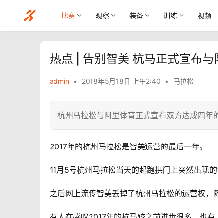
比赛
观察
装备
训练
视频
热点 | 告别智美 杭马正式宣布
admin
•
2018年5月18日 上午2:40
•
马拉松
杭州马拉松与阿里体育正式宣布双方达成四年
2017年的杭州马拉松是智美运营的最后一年。
11月5号杭州马拉松当天的起跑拱门上突然出现的
之后网上流传智美丢掉了杭州马拉松的运营权，
有人在感叹2017年的杭马较之前进步很多，也有