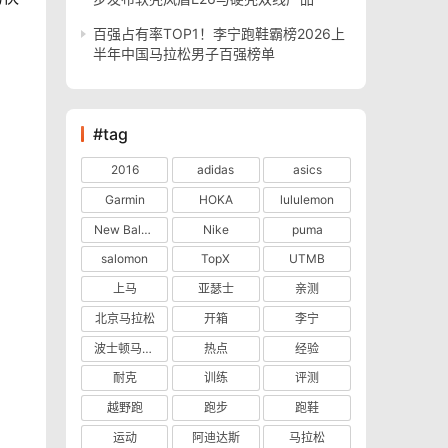
百强占有率TOP1！李宁跑鞋霸榜2026上
半年中国马拉松男子百强榜单
#tag
2016
adidas
asics
Garmin
HOKA
lululemon
New Balance
Nike
puma
salomon
TopX
UTMB
上马
亚瑟士
亲测
北京马拉松
开箱
李宁
波士顿马拉松
热点
经验
耐克
训练
评测
越野跑
跑步
跑鞋
运动
阿迪达斯
马拉松