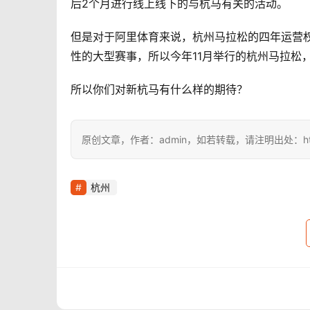
后2个月进行线上线下的与杭马有关的活动。
但是对于阿里体育来说，杭州马拉松的四年运营
性的大型赛事，所以今年11月举行的杭州马拉松
所以你们对新杭马有什么样的期待？
原创文章，作者：admin，如若转载，请注明出处：https://i
杭州