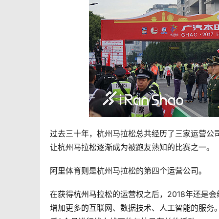
过去三十年，杭州马拉松总共经历了三家运营公
让杭州马拉松逐渐成为被跑友熟知的比赛之一。
阿里体育则是杭州马拉松的第四个运营公司。
在获得杭州马拉松的运营权之后，2018年还是
增加更多的互联网、数据技术、人工智能的服务