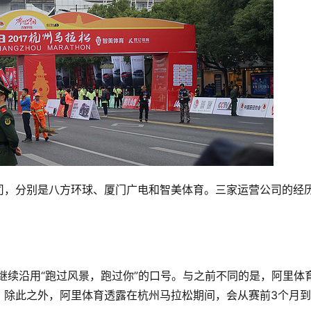
司，分别是八方环球、厦门广电和智美体育。三家运营公司的经
会继续沿用“跑过风景，跑过你”的口号。与之前不同的是，阿里体
。除此之外，阿里体育透露在杭州马拉松期间，会从赛前3个月