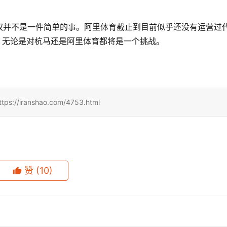
权并不是一件简单的事。阿里体育截止到目前似乎还没有运营过
，无论是对杭马还是阿里体育都将是一个挑战。
ranshao.com/4753.html
赞
(10)