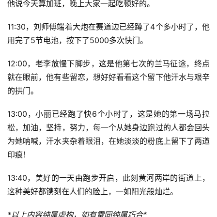
他说今天算加班，晚上大家一起吃顿好的。
11:30，刘师傅端着大炮在赛道边已经蹲了4个多小时了，他
用完了5节电池，按下了5000多次快门。
12:00，老李放慢下脚步，这是他第七次的兰马征途，终点
就在眼前，他有些留恋，想好好看看这个留下他汗水与艰辛
的拱门。
13:00，小丽已经跑了快6个小时了，这是她的第一场马拉
松，加油，坚持，努力，每一个从她身边跑过的人都会回头
为她呐喊，汗水夹杂着眼泪，在她淡淡的粉底上留下了两道
印痕！
13:40，美好的一天由跑步开启，此刻黄河两岸的街道上，
这种美好都镌刻在人们的脸上，一如阳光般灿烂。
*以上内容纯属虚构，如有雷同纯属巧合*