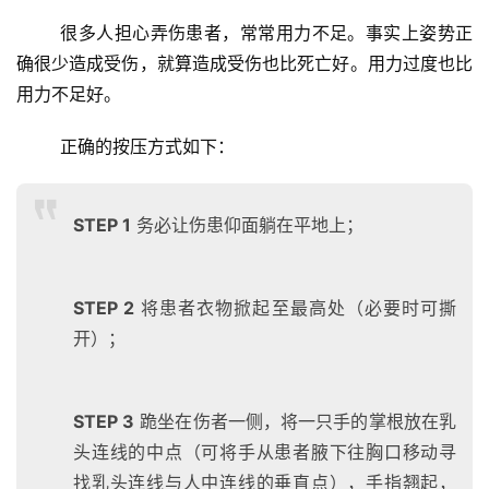
	很多人担心弄伤患者，常常用力不足。事实上姿势正
确很少造成受伤，就算造成受伤也比死亡好。用力过度也比
用力不足好。 
	正确的按压方式如下：
STEP 1
务必让伤患仰面躺在平地上；
STEP 2
将患者衣物掀起至最高处（必要时可撕
开）；
STEP 3
跪坐在伤者一侧，将一只手的掌根放在乳
头连线的中点（可将手从患者腋下往胸口移动寻
比
找乳头连线与人中连线的垂直点），手指翘起，