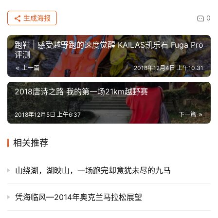
生成海报
0
跑鞋 | 感受越野跑的速度觉醒 KAILAS凯乐石 Fuga Pro
评测
上一篇
2018年12月4日 上午10:31
2018唐诗之路 我的第一场21km越野赛
2018年12月5日 上午6:37
下一篇
相关推荐
山绕湖，湖映山，一场跑完却意犹未尽的九马
凭海临风—2014年奥克兰马拉松展望