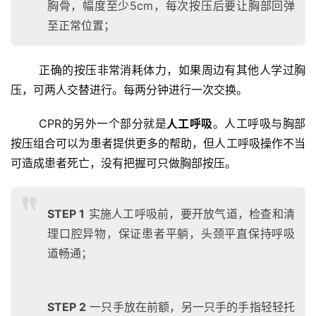
胸骨，幅度至少5cm，每次按压后要让胸部回弹
选
至正常位置；
运
动
	正确的按压非常消耗体力，如果周边有其他人学过胸
集
压，可两人交替进行。每两分钟进行一次交换。 
	CPR的另外一个部分就是
人工呼吸
。人工呼吸与胸部
按压组合可以为患者提供更多的帮助，但人工呼吸操作不当
可造成患者死亡，没有把握可只做胸部按压。 
STEP 1
实施人工呼吸前，要开放气道，
检查和清
理口腔异物，
保证患者平躺，头颈平直保持呼吸
道畅通；
STEP 2
一只手放在前额，另一只手的手指轻轻托