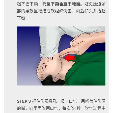
起下巴下颌，
托至下颌垂直于地面
。避免压迫颈
部的柔软区域造成软组织伤害，向后仰头并抬起
下颚；
STEP 3
捏住伤员鼻孔，吸一口气，用嘴盖住伤员
的嘴，向里面吹两口气，每次吹1秒。吹气过程中