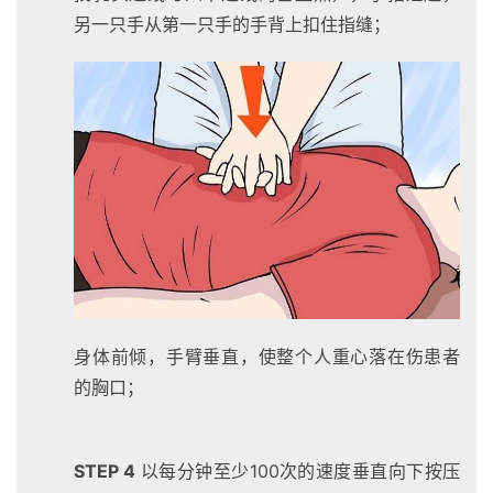
赛
另一只手从第一只手的手背上扣住指缝；
观
察
装
备
训
练
视
身体前倾，手臂垂直，使整个人重心落在伤患者
频
的胸口；
用
户
STEP 4
以每分钟至少100次的速度垂直向下按压
精