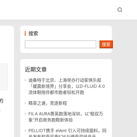
搜索
搜索
近期文章
迪桑特于北京、上海举办行动家俱乐部
「缓震新境界」分享会，以D-FLUID 4.0
流体鞋陪伴都市跑者轻松开跑
的
精英之速，竞逐新程
。
FILA AURA菁英跑落地深圳，以“稳驭万
象”开启商务跑鞋新体验
PELLIOT携手 eVent 引入可持续面料，同
步发布软壳风盾E26与硬壳双线产品