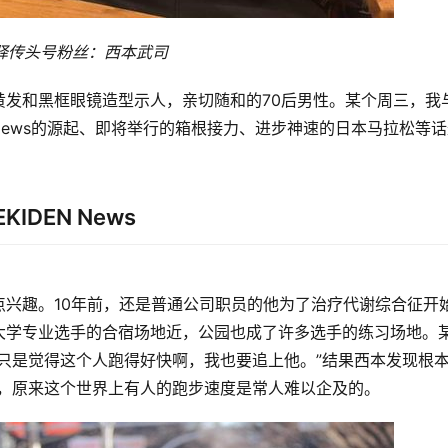
驿传头号粉丝：
西本武司
黄发和黑框眼镜造型示人，亲切随和的70后男性。某个周三，我
 News的源起、
即将举行的箱根接力、进步神速的日本马拉松等话
EKIDEN News
点兴趣。
10年前，还是
普通公司职员的
他为了治疗代谢综合征开
大学专业选手的合宿场地近，公园也成了
许多选手的练习场地。
只是觉得这个人跑得好快啊，我也要追上他。
”结果西本发现根
，原来这个世界上有人的跑步速度是常人难以企及的。