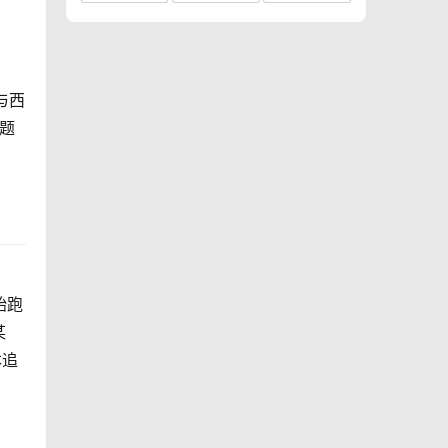
与西
题
始跑
某
本追