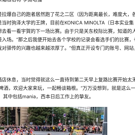
经拉爆自己的跑者
居然跑了花之二区（因为
距离最长，难度大，
当时驹泽大学的王牌，目前在KONICA MINOLTA（日本实业集
想去看一看
宇賀的下一场比赛。由于只是
关东校际比赛，知道的
费入场。
“
那之后我便开始去各个学校的记录会看选手们的比赛，
我对驿传的兴趣也越来越浓厚了。
”但真正开设专门的账号、网站
酒店休息，当时觉得就这么一直待到第二天早上复路比赛开始太
啤酒，欢迎大家来玩，一起畅谈箱根。”万万没想到，就是这么
其中包括mania，西本日后工作上的挚友。