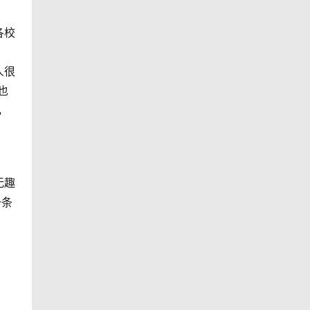
各校
人很
也
，
无趣
一条