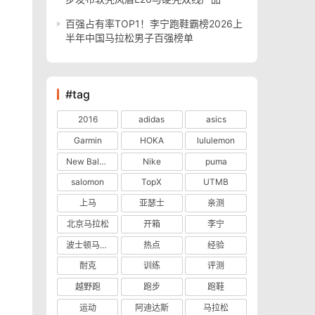
百强占有率TOP1！李宁跑鞋霸榜2026上
半年中国马拉松男子百强榜单
#tag
2016
adidas
asics
Garmin
HOKA
lululemon
New Balance
Nike
puma
salomon
TopX
UTMB
上马
亚瑟士
亲测
北京马拉松
开箱
李宁
波士顿马拉松
热点
经验
耐克
训练
评测
越野跑
跑步
跑鞋
运动
阿迪达斯
马拉松