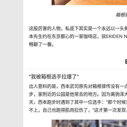
箱根
这般厉害的人物，
私底下其实是一个永远以一头
本先生约在东京都心的一家咖啡店，就
EKIDEN
畅聊了一番。
“我被箱根选手拉爆了”
出人意料的是，西本武司原先对箱根驿传没有一
步，
家附近的公园是他常去的地方。因为
离驹泽
天，西本
跑步时遇到了其中一位选手：“
那个时候
不上，自己也
跑得肌肉拉伤了，“
这才第一次发现