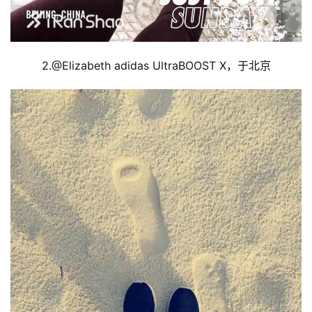
2.@
Elizabeth adidas UltraBOOST X，于北京