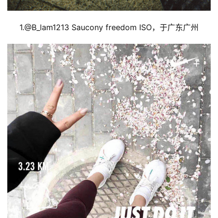
1.@
B_lam1213 Saucony freedom ISO，于广东广州