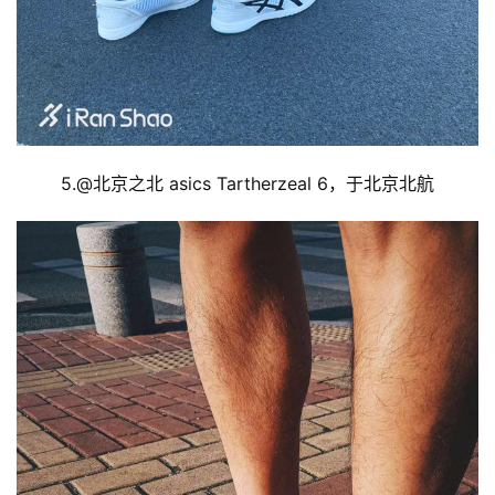
5.@
北京之北 asics Tartherzeal 6，于北京北航
比
赛
观
察
装