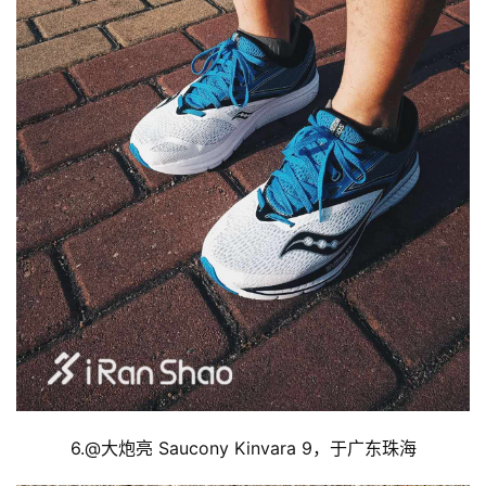
备
训
练
视
频
用
户
精
选
运
动
集
6.@
大炮亮 Saucony Kinvara 9，于广东珠海