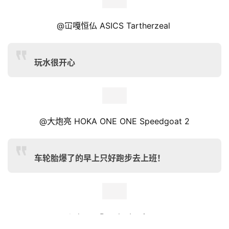
@
樂 Nike Epic React Flyknit