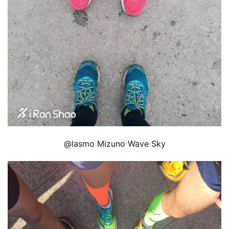
视
频
用
户
精
选
运
动
集
@lasmo Mizuno Wave Sky