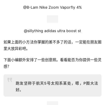
@YU An Saucony ISO Libe