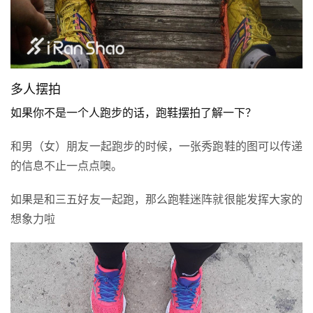
多人摆拍
比
如果你不是一个人跑步的话，跑鞋摆拍了解一下？
赛
和男（女）朋友一起跑步的时候，一张秀跑鞋的图可以传递
观
的信息不止一点点噢。
察
如果是和三五好友一起跑，那么跑鞋迷阵就很能发挥大家的
装
想象力啦
备
训
练