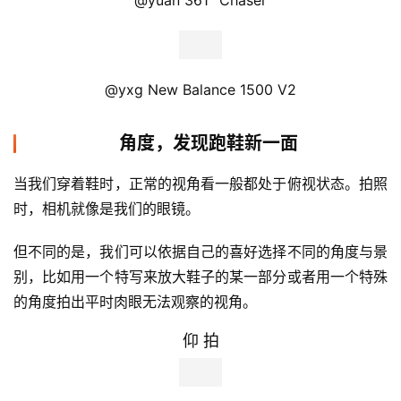
@yuan 361
° Chaser