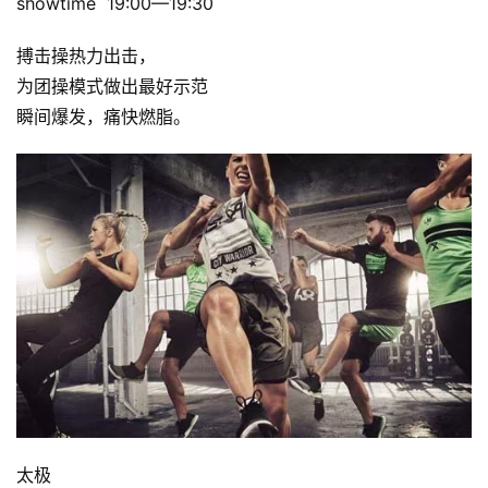
showtime  19:00—19:30 
搏击操热力出击，
为团操模式做出最好示范
瞬间爆发，痛快燃脂。
太极