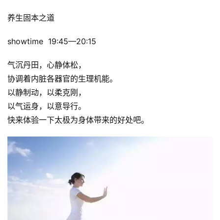
养生固本之道 
showtime  19:45—20:15 
气沉丹田，心静体松，
协调着内脏各器官的生理机能。
以静制动，以柔克刚，
以气运身，以意导行。
快来体验一下太极为身体带来的好处吧。
比
赛
观
察