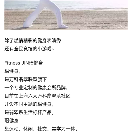
装
备
训
除了燃情精彩的健身表演秀
练
还有全民竞技的小游戏~ 
视
Fitness JIN瑨健身
频
瑨健身，
是万科翡翠联盟旗下
用
一个专业定制的健康会所品牌，
户
目前在上海六大万科翡翠系社区
精
开设不同主题的瑨健身，
选
是翡翠系生活标杆产品。
瑨健身
运
集运动、休闲、社交、美学为一体，
动