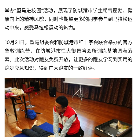
举办”盟马进校园”活动，展现了防城港市学生朝气蓬勃、健
康向上的精神风貌，同时也期望更多的同学参与到马拉松运
动中来，感受马拉松运动的魅力。
10月21日，盟马组委会和防城港市红十字会联合举办的官方
急救训练营，在防城港市恒大御景湾会所训练基地圆满落
比
幕。此次活动对跑友免费开放，让更多的跑友学习到实用的
赛
跑步应急知识，得到广大跑友的一致好评。
观
察
装
备
训
练