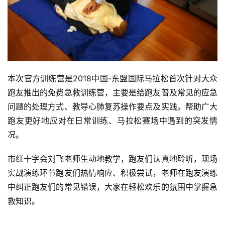
视
频
用
本次官方训练营是2018中国-东盟国际马拉松首次针对大众
户
精
跑友推出的免费急救训练营，主要是给跑友普及常见的应急
选
问题的处理方式、教导心肺复苏操作要点及实践。帮助广大
跑友更好地应对在日常训练、马拉松赛场中遇到的突发情
运
况。
动
集
市红十字会刘飞老师生动地教学，跑友们认真地聆听，现场
实战演练环节跑友们热情响应、积极尝试，老师在跑友演练
中纠正跑友们的常见错误，大家在轻松欢乐的氛围中掌握急
救知识。