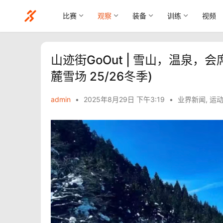
比赛
观察
装备
训练
视频
山迹街GoOut | 雪山，温泉，
麓雪场 25/26冬季)
admin
•
2025年8月29日 下午3:19
•
业界新闻
,
运