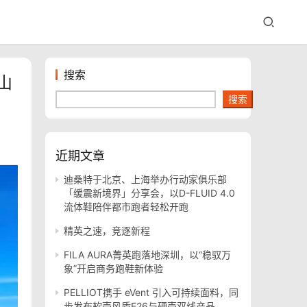
搜索
山
搜索
近期文章
迪桑特于北京、上海举办行动家俱乐部
「缓震新境界」分享会，以D-FLUID 4.0
流体鞋陪伴都市跑者轻松开跑
精英之速，竞逐新程
FILA AURA菁英跑落地深圳，以“稳驭万
象”开启商务跑鞋新体验
PELLIOT携手 eVent 引入可持续面料，同
步发布软壳风盾E26与硬壳双线产品