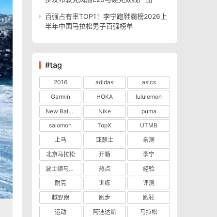
百强占有率TOP1！李宁跑鞋霸榜2026上
半年中国马拉松男子百强榜单
#tag
2016
adidas
asics
Garmin
HOKA
lululemon
New Balance
Nike
puma
salomon
TopX
UTMB
上马
亚瑟士
亲测
北京马拉松
开箱
李宁
波士顿马拉松
热点
经验
耐克
训练
评测
越野跑
跑步
跑鞋
运动
阿迪达斯
马拉松