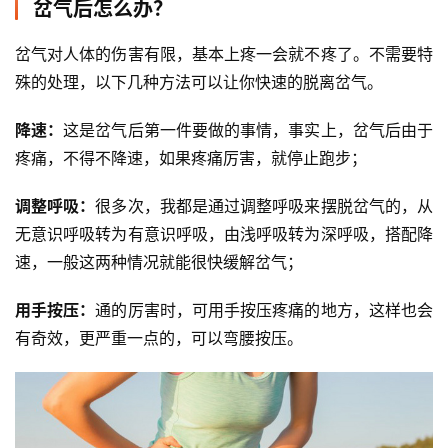
岔气后怎么办？
装
备
岔气对人体的伤害有限，基本上疼一会就不疼了。不需要特
殊的处理，以下几种方法可以让你快速的脱离岔气。 
训
练
降速：
这是岔气后第一件要做的事情，事实上，岔气后由于
疼痛，不得不降速，如果疼痛厉害，就停止跑步； 
视
频
调整呼吸：
很多次，我都是通过调整呼吸来摆脱岔气的，从
无意识呼吸转为有意识呼吸，由浅呼吸转为深呼吸，搭配降
用
速，一般这两种情况就能很快缓解岔气；
户
精
用手按压：
通的厉害时，可用手按压疼痛的地方，这样也会
选
有奇效，更严重一点的，可以弯腰按压。
运
动
集