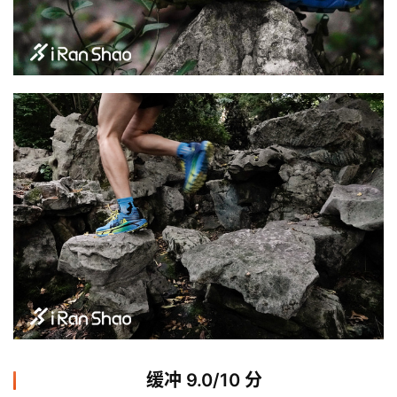
比
赛
观
察
装
备
训
练
缓冲 9.0/10 分
视