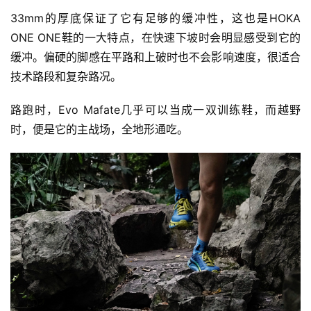
频
33mm的厚底保证了它有足够的缓冲性，这也是HOKA 
ONE ONE鞋的一大特点，在快速下坡时会明显感受到它的
用
缓冲。偏硬的脚感在平路和上破时也不会影响速度，很适合
户
技术路段和复杂路况。
精
选
路跑时，Evo Mafate几乎可以当成一双训练鞋，而越野
时，便是它的主战场，全地形通吃。
运
动
集