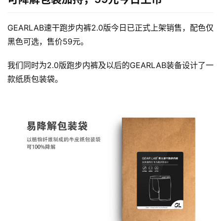
装
备
GEARLAB速干跑步内裤2.0版今日已正式上架销售，配色仅
黑色可选，售价59元。
训
练
我们同时为2.0版跑步内裤及以后的GEARLAB装备设计了一
款纸质包装袋。
视
频
用
户
精
选
运
动
集