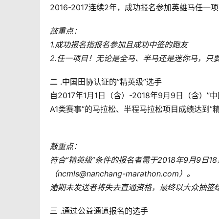
2016-2017连续2年，成功报名参加英雄马任
敲重点：
1.成功报名指报名参加且成功中签的跑友
2.任一项目！无论是全马、半马还是迷你马，只要
二 .中国田协认证的”精英级”选手
自2017年1月1日（含）-2018年9月9日（
A1类赛事”的马拉松、半程马拉松项目成绩达到”精
敲重点：
符合”精英级”条件的报名者需于2018年9月9
（ncmls@nanchang-marathon.com）。
逾期未发送者将失去直通资格，最终以大众抽签结
三 .通过公益通道报名的选手