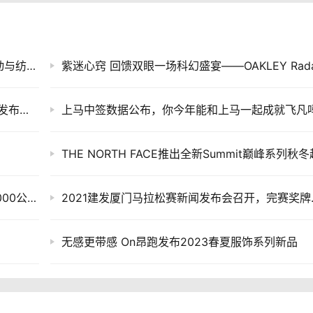
合隆强势来袭发布性能羽绒原料，引爆时尚运动与纺织用品业界新话题！
在终点重生，终止 “塑料废弃物” ——阿迪达斯发布可循环跑鞋第三代产品 ULTRABOOST DNA LOOP
上马中签数据公布，你今年能和上马一起成就飞凡
为热爱而跑 欧洲“阿甘”支持“一带一路” 开启12000公里丝绸之路极限跑 中国体育品牌361°提供全程专业运动装备支持
2021建发厦
无感更带感 On昂跑发布2023春夏服饰系列新品