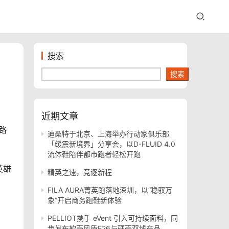
搜索
搜索
近期文章
路
迪桑特于北京、上海举办行动家俱乐部
「缓震新境界」分享会，以D-FLUID 4.0
流体鞋陪伴都市跑者轻松开跑
英雄
精英之速，竞逐新程
FILA AURA菁英跑落地深圳，以“稳驭万
象”开启商务跑鞋新体验
PELLIOT携手 eVent 引入可持续面料，同
步发布软壳风盾E26与硬壳双线产品