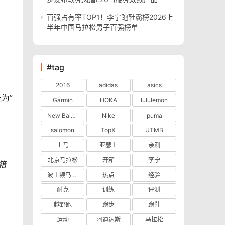
百强占有率TOP1！李宁跑鞋霸榜2026上
半年中国马拉松男子百强榜单
#tag
2016
adidas
asics
为”
Garmin
HOKA
lululemon
New Balance
Nike
puma
salomon
TopX
UTMB
上马
亚瑟士
亲测
北京马拉松
开箱
李宁
箱
波士顿马拉松
热点
经验
耐克
训练
评测
越野跑
跑步
跑鞋
运动
阿迪达斯
马拉松