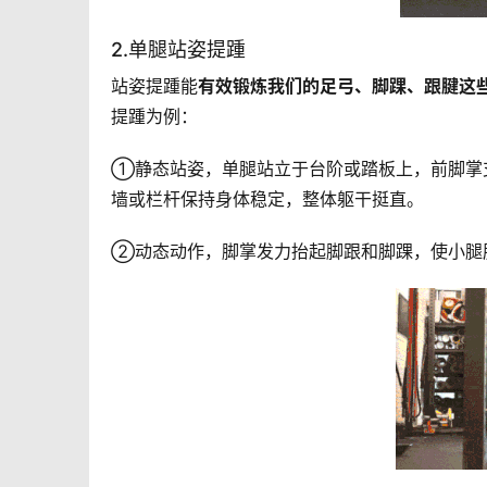
2.单腿站姿提踵
站姿提踵能
有效锻炼我们的足弓、脚踝、跟腱这
提踵为例： 
①静态站姿，单腿站立于台阶或踏板上，前脚掌
墙或栏杆保持身体稳定，整体躯干挺直。
②动态动作，脚掌发力抬起脚跟和脚踝，使小腿