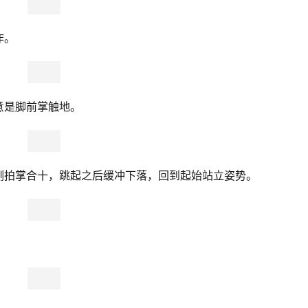
作。
意是脚前掌触地。
侧拍掌合十，跳起之后缓冲下落，回到起始站立姿势。