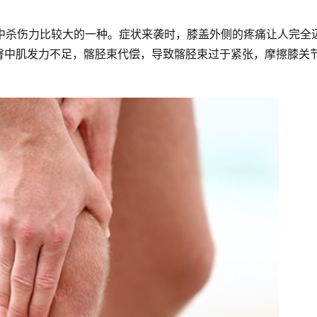
痛中杀伤力比较大的一种。症状来袭时，膝盖外侧的疼痛让人完全
臀中肌发力不足，髂胫束代偿，导致髂胫束过于紧张，摩擦膝关