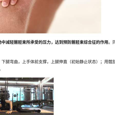
动中减轻髂胫束所承受的压力，达到预防髂胫束综合征的作用
。
，下腿弯曲，上手体前支撑，上腿伸直（初始静止状态）；用髋
。