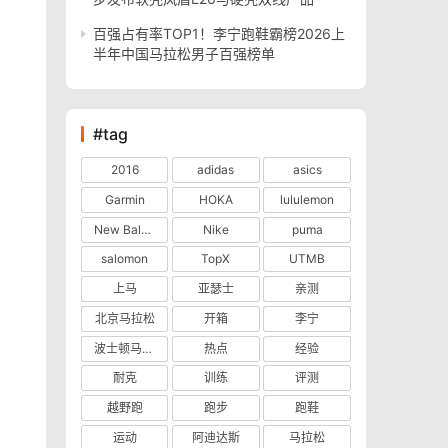
百强占有率TOP1！李宁跑鞋霸榜2026上
半年中国马拉松男子百强榜单
#tag
2016
adidas
asics
Garmin
HOKA
lululemon
New Balance
Nike
puma
salomon
TopX
UTMB
上马
亚瑟士
亲测
北京马拉松
开箱
李宁
波士顿马拉松
热点
经验
耐克
训练
评测
越野跑
跑步
跑鞋
。
运动
阿迪达斯
马拉松