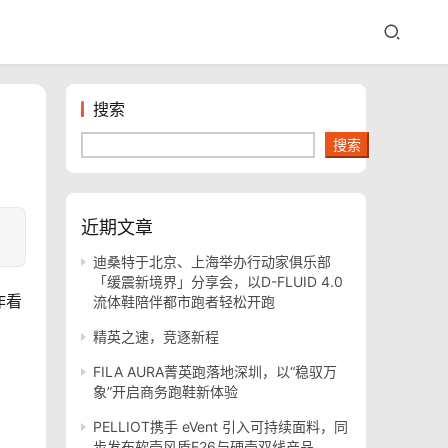
搜索
搜索
近期文章
~
迪桑特于北京、上海举办行动家俱乐部
「缓震新境界」分享会，以D-FLUID 4.0
作看
流体鞋陪伴都市跑者轻松开跑
精英之速，竞逐新程
FILA AURA菁英跑落地深圳，以“稳驭万
象”开启商务跑鞋新体验
PELLIOT携手 eVent 引入可持续面料，同
步发布软壳风盾E26与硬壳双线产品