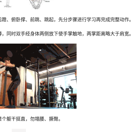
后蹬、俯卧撑、前跳、跳起，先分步骤进行学习再完成完整动作
蹲，同时双手经身体两侧放下使手掌触地，两掌距离略大于肩宽
整个躯干挺直，勿塌腰、撅臀。