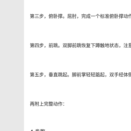
第三步，俯卧撑。屈肘，完成一个标准俯卧撑动
第四步，前跳。双脚前跳恢复下蹲触地状态，注
第五步，垂直跳起。脚前掌轻轻踮起，双手经体
再附上完整动作：