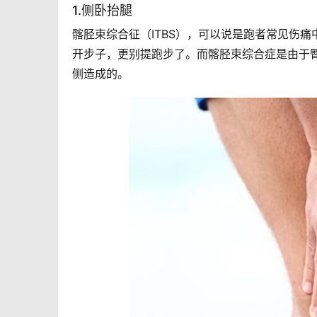
1.侧卧抬腿
髂胫束综合征（ITBS），可以说是跑者常见伤
开步子，更别提跑步了。而髂胫束综合症是由于
侧造成的。