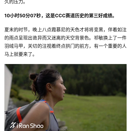
比
久的压力。 
赛
10小时50分07秒，这是CCC赛道历史的第三好成绩。 
观
夏末的时节，晚上八点霞慕尼的天色才将将变黑，伴着如注
察
的雨点呈现出诡异而又迷离的天空背景色。祁敏换上了一件
羽绒马甲，关切的注视着终点拱门的前方，有一个重要的人
装
备
马上就要来了。
训
练
视
频
用
户
精