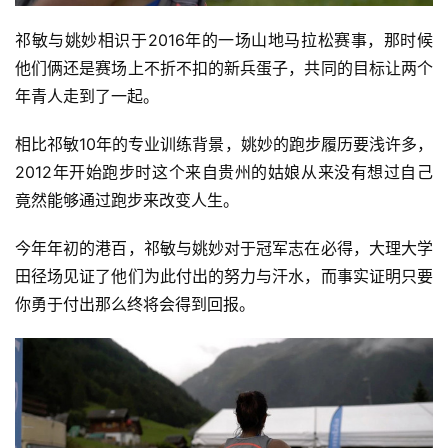
选
祁敏与姚妙相识于2016年的一场山地马拉松赛事，那时候
他们俩还是赛场上不折不扣的新兵蛋子，共同的目标让两个
运
年青人走到了一起。 
动
集
相比祁敏10年的专业训练背景，姚妙的跑步履历要浅许多，
2012年开始跑步时这个来自贵州的姑娘从来没有想过自己
竟然能够通过跑步来改变人生。 
今年年初的港百，祁敏与姚妙对于冠军志在必得，大理大学
田径场见证了他们为此付出的努力与汗水，而事实证明只要
你勇于付出那么终将会得到回报。