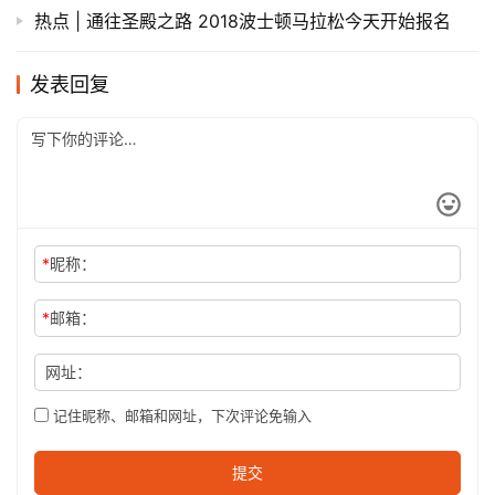
祝贺：2014东京马拉松全纪录（转自祝贺博客）
环富士山的路【一】首位完成UTMF（环富士山越野赛）
中国大陆选手薛大宝访谈
直通东京 | 和他们一起见证2015东京马拉松
观点 | 超一半的马拉松赛事规程有漏洞
2017汉马杂感
侬好上马 | 马拉松赛前赛中饮食不容忽视
热点 | 通往圣殿之路 2018波士顿马拉松今天开始报名
发表回复