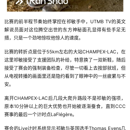
比赛的前半程节奏始终掌控在祁敏手中，UTMB TV的英文
解说员面对这位腾空出世的东方神秘面孔显得有些手足无
措，只是一个劲地惊叹他惊人的速度。 
比赛的转折点是位于55km左右的大站CHAMPEX-LAC，在
这里祁敏接受了支援团队的补给，特意换了一双新鞋，随后
接受了赛会的强制装备检查，尽管一切看上去按部就班，但
从电视转播的画面里还是隐约看到了眼神中的一丝疲累与不
安。 
离开CHAMPEX-LAC后几段大爬升路段不是祁敏的强项，
原本10分钟以上的巨大优势也开始被逐渐蚕食，直到CCC
赛事的最后一个计时点LaFlégère。 
赛会的Live计时系统显示祁敏与英国选手Thomas Evens几