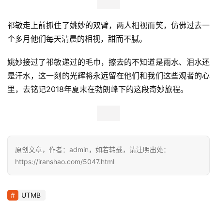
祁敏走上前抓住了姚妙的双臂，两人相视而笑，仿佛过去一
个多月他们每天清晨的相视，甜而不腻。 
姚妙接过了祁敏递过的毛巾，擦去的不知道是雨水、泪水还
是汗水，这一刻的光辉将永远留在他们和我们这些观者的心
里，去铭记2018年夏末在勃朗峰下的这段奇妙旅程。