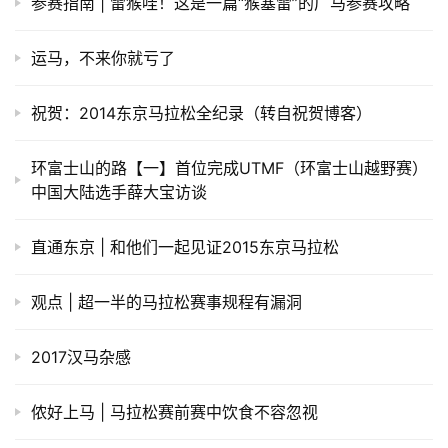
生成海报
0
运动教室 | 为什么在进行LSD训练时，心率会呈现增长
趋势？
上一篇
2018年9月10日 上午2:30
北马新增防作弊手环 / 莫法拉大北跑五连胜 / 光一只脚
完成3000米障碍赛，还夺冠了
2018年9月10日 上午4:25
下一篇
相关推荐
金秋越野季—天目七尖越野赛赛道介绍及补给策略
参赛指南 | 雷猴哇！这是一篇“猴塞雷”的广马参赛攻略
运马，不来你就亏了