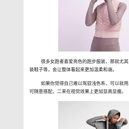
	很多女跑者喜爱亮色的跑步服装，那就尤其要注重整体的搭配。比如粉色系运动上衣，就可以搭配同色系的下
装鞋子等，会让整体看起来更加温柔和谐。
	如果你觉得自己难以驾驭浅色系，可以就用黑白灰来进行搭配。稳妥大气又不易出错，一来不用考虑色彩冲突
可随意搭配，二来在视觉效果上更加显高显瘦。