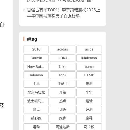
百强占有率TOP1！李宁跑鞋霸榜2026上
半年中国马拉松男子百强榜单
#tag
2016
adidas
asics
Garmin
HOKA
lululemon
New Balance
Nike
puma
salomon
TopX
UTMB
上马
亚瑟士
亲测
北京马拉松
开箱
李宁
波士顿马拉松
热点
经验
耐克
训练
评测
越野跑
跑步
跑鞋
运动
阿迪达斯
马拉松