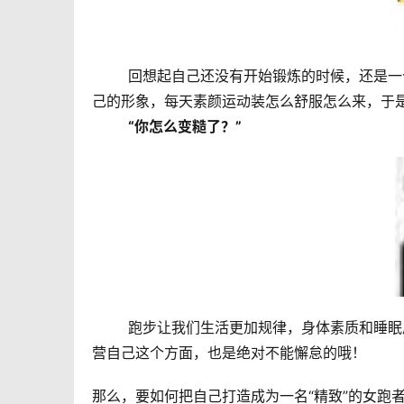
	回想起自己还没有开始锻炼的时候，还是一个每天买买买懂得精心打扮自己的少女。而跑步后，愈发不注重自
己的形象，每天素颜运动装怎么舒服怎么来，于
“你怎么变糙了？”
	跑步让我们生活更加规律，身体素质和睡眠质量越来越好，益处之多以不用再赘述。而作为一名女跑者，在经
营自己这个方面，也是绝对不能懈怠的哦！
那么，要如何把自己打造成为一名“精致”的女跑