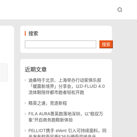
搜索
搜索
近期文章
迪桑特于北京、上海举办行动家俱乐部
「缓震新境界」分享会，以D-FLUID 4.0
流体鞋陪伴都市跑者轻松开跑
精英之速，竞逐新程
FILA AURA菁英跑落地深圳，以“稳驭万
象”开启商务跑鞋新体验
PELLIOT携手 eVent 引入可持续面料，同
步发布软壳风盾E26与硬壳双线产品