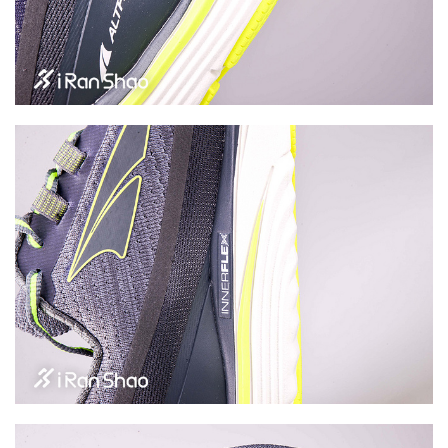
观
察
装
备
训
练
视
频
用
户
精
选