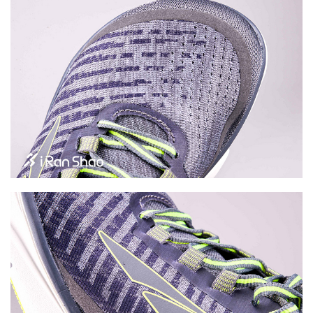
运
动
集