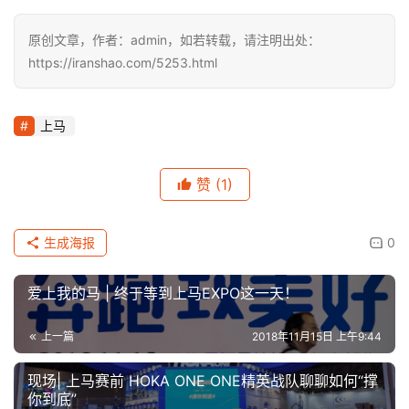
原创文章，作者：admin，如若转载，请注明出处：
https://iranshao.com/5253.html
上马
赞
(1)
生成海报
0
爱上我的马 | 终于等到上马EXPO这一天！
上一篇
2018年11月15日 上午9:44
现场| 上马赛前 HOKA ONE ONE精英战队聊聊如何“撑
你到底”