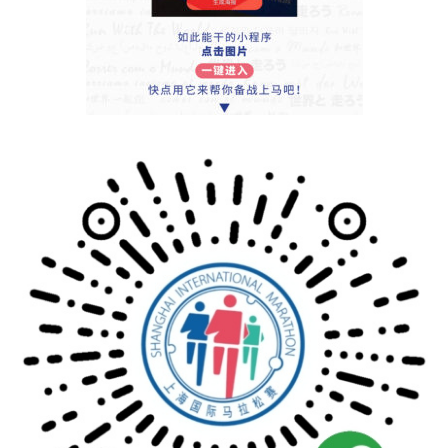
频
用
户
精
选
运
动
集