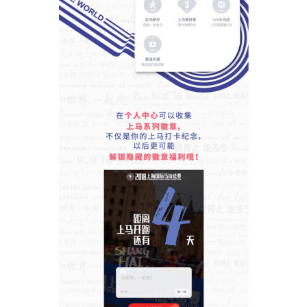
比
赛
观
察
装
备
训
练
视