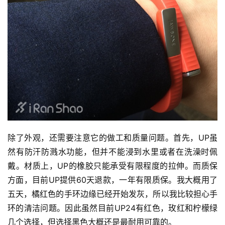
除了外观，还需要注意它的做工和质量问题。首先，UP虽
然有防汗防溅水功能，但并不能浸到水里或者在洗澡时佩
戴。材质上，UP的橡胶只能承受有限程度的拉伸。而质保
方面，目前UP提供60天退款，一年有限质保。我大概用了
五天，橘红色的手环边缘已经开始发灰，所以我比较担心手
环的清洁问题。因此虽然目前UP24有红色，玫红和柠檬绿
几个选择，但选择黑色大概还是最耐用可靠的。