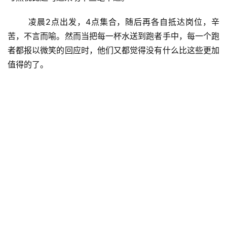
	每隔一段固定的时间，体育场内总会传来一阵喧嚣，
这是Pacer（配速员）引领的跑者队伍抵达终点了。
如果说马拉松上所有的人都是追逐速度，那么Pacer们就是
他们的灯塔一般的参照物。为了这份跑者们的信任，Pacer
们苦练了一个夏天，放弃了自我的追求，只为最终撞线那精
准的几秒。