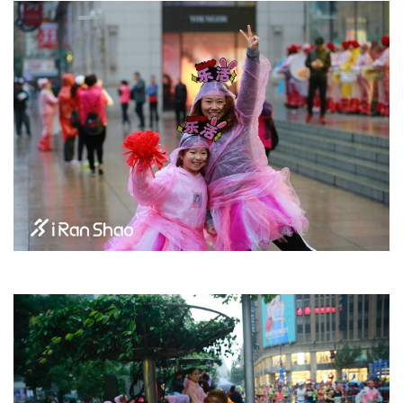
训
练
视
频
用
户
精
选
运
动
集