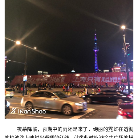
	夜幕降临，预期中的雨还是来了，绚丽的霓虹在透彻
的柏油路上映射出斑斓的红线，就像此时外滩金牛广场的横