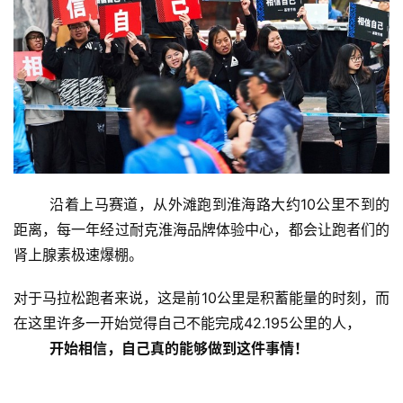
	沿着上马赛道，从外滩跑到淮海路大约10公里不到的
比
距离，每一年经过耐克淮海品牌体验中心，都会让跑者们的
赛
肾上腺素极速爆棚。
观
对于马拉松跑者来说，这是前10公里是积蓄能量的时刻，而
察
在这里许多一开始觉得自己不能完成42.195公里的人，
开始相信，自己真的能够做到这件事情！
装
备